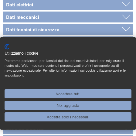
Dati elettrici
Dati meccanici
Dati tecnici di sicurezza
Dati generali
Utilizziamo i cookie
Uscita
Potremmo posizionarli per l'analisi dei dati dei nostri visitatori, per migliorare il
nostro sito Web, mostrare contenuti personalizzati e offrirti un'esperienza di
Norme e certificati
navigazione eccezionale. Per ulteriori informazioni sui cookie utilizziamo aprire le
impostazioni.
* non controllato tramite UL
** Sensori adatti a temperature del fluido fino
Accettare tutti
a 125 °C. Durante il montaggio assicurarsi
che la custodia del sensore venga raffreddata
No, aggiusta
a sufficienza dall’ambiente circostante.
Accetta solo i necessari
Schema elettrico