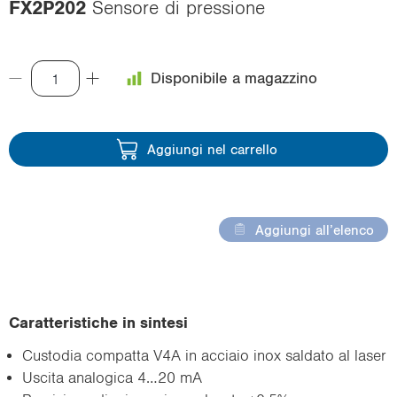
FX2P202
Sensore di pressione
i
o
n
Disponibile a magazzino
Aggiungi nel carrello
Aggiungi all’elenco
Caratteristiche in sintesi
Custodia compatta V4A in acciaio inox saldato al laser
Uscita analogica 4…20 mA