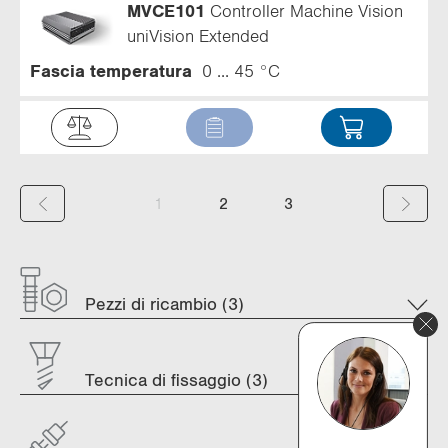
MVCE101
Controller Machine Vision
uniVision Extended
Fascia temperatura
0 ... 45 °C
(
1
2
3
c
u
Pezzi di ricambio (3)
r
r
e
Tecnica di fissaggio (3)
n
t