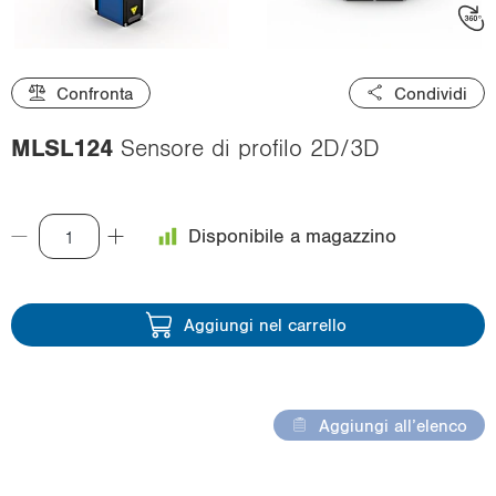
i
o
n
Confronta
Condividi
MLSL124
Sensore di profilo 2D/3D
Disponibile a magazzino
Aggiungi nel carrello
Aggiungi all’elenco