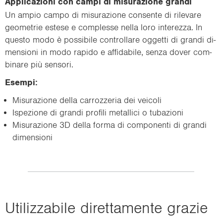
Ap­pli­ca­zio­ni con campi di mi­su­ra­zio­ne gran­di
Un ampio campo di mi­su­ra­zio­ne con­sen­te di ri­le­va­re
geo­me­trie este­se e com­ples­se nella loro in­te­rez­za. In
que­sto modo è pos­si­bi­le con­trol­la­re og­get­ti di gran­di di­
men­sio­ni in modo ra­pi­do e af­fi­da­bi­le, senza dover com­
bi­na­re più sen­so­ri.
Esem­pi:
Mi­su­ra­zio­ne della car­roz­ze­ria dei vei­co­li
Ispe­zio­ne di gran­di pro­fi­li me­tal­li­ci o tu­ba­zio­ni
Mi­su­ra­zio­ne 3D della forma di com­po­nen­ti di gran­di
di­men­sio­ni
Uti­liz­za­bi­le di­ret­ta­men­te gra­zie