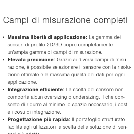
Campi di mi­su­ra­zio­ne com­ple­ti
Mas­si­ma libertà di ap­pli­ca­zio­ne:
La gamma dei
sen­so­ri di pro­fi­lo 2D/3D copre com­ple­ta­men­te
un’ampia gamma di campi di mi­su­ra­zio­ne.
Ele­va­ta pre­ci­sio­ne:
Gra­zie ai di­ver­si campi di mi­su­
ra­zio­ne, è pos­si­bi­le se­le­zio­na­re il sen­so­re con la ri­so­lu­
zio­ne ot­ti­ma­le e la mas­si­ma qualità dei dati per ogni
ap­pli­ca­zio­ne.
In­te­gra­zio­ne ef­fi­cien­te:
La scel­ta del sen­so­re non
com­por­ta alcun over­si­zing o un­der­si­zing, il che con­
sen­te di ri­dur­re al mi­ni­mo lo spa­zio ne­ces­sa­rio, i costi
e i costi di in­te­gra­zio­ne.
Pro­get­ta­zio­ne più ra­pi­da:
Il por­ta­fo­glio strut­tu­ra­to
fa­ci­li­ta agli uti­liz­za­to­ri la scel­ta della so­lu­zio­ne di sen­