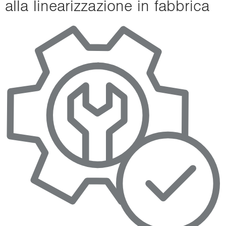
alla li­nea­riz­za­zio­ne in fab­bri­ca