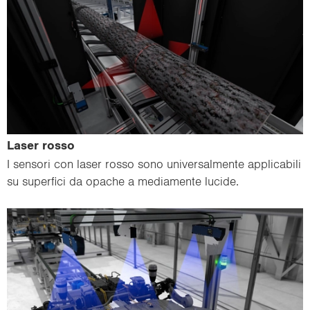
Laser rosso
I sen­so­ri con laser rosso sono uni­ver­sal­men­te ap­pli­ca­bi­li
su su­per­fi­ci da opa­che a me­dia­men­te lu­ci­de.