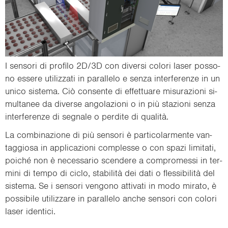
I sen­so­ri di pro­fi­lo 2D/3D con di­ver­si co­lo­ri laser pos­so­
no es­se­re uti­liz­za­ti in pa­ral­le­lo e senza in­ter­fe­ren­ze in un
unico si­ste­ma. Ciò con­sen­te di ef­fet­tua­re mi­su­ra­zio­ni si­
mul­ta­nee da di­ver­se an­go­la­zio­ni o in più sta­zio­ni senza
in­ter­fe­ren­ze di se­gna­le o per­di­te di qualità.
La com­bi­na­zio­ne di più sen­so­ri è par­ti­co­lar­men­te van­
tag­gio­sa in ap­pli­ca­zio­ni com­ples­se o con spazi li­mi­ta­ti,
poiché non è ne­ces­sa­rio scen­de­re a com­pro­mes­si in ter­
mi­ni di tempo di ciclo, stabilità dei dati o flessibilità del
si­ste­ma. Se i sen­so­ri ven­go­no at­ti­va­ti in modo mi­ra­to, è
pos­si­bi­le uti­liz­za­re in pa­ral­le­lo anche sen­so­ri con co­lo­ri
laser iden­ti­ci.