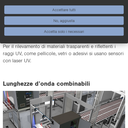
Accettare tutti
No, aggiusta
Accetta solo i necessari
Laser UV
Per il ri­le­va­men­to di ma­te­ria­li tra­spa­ren­ti e ri­flet­ten­ti i
raggi UV, come pel­li­co­le, vetri o ade­si­vi si usano sen­so­ri
con laser UV.
Lun­ghez­ze d’onda com­bi­na­bi­li