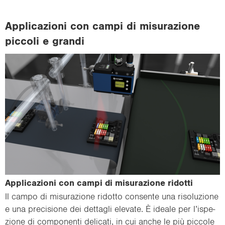
Ap­pli­ca­zio­ni con campi di mi­su­ra­zio­ne
pic­co­li e gran­di
Ap­pli­ca­zio­ni con campi di mi­su­ra­zio­ne ri­dot­ti
Il campo di mi­su­ra­zio­ne ri­dot­to con­sen­te una ri­so­lu­zio­ne
e una pre­ci­sio­ne dei det­ta­gli ele­va­te. È idea­le per l’ispe­
zio­ne di com­po­nen­ti de­li­ca­ti, in cui anche le più pic­co­le