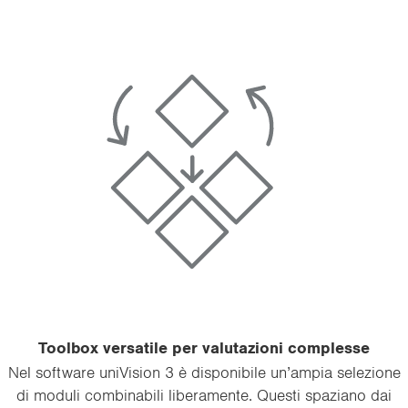
Tool­box ver­sa­ti­le per va­lu­ta­zio­ni com­ples­se
Nel soft­ware uni­Vi­sion 3 è di­spo­ni­bi­le un’ampia se­le­zio­ne
di mo­du­li com­bi­na­bi­li li­be­ra­men­te. Que­sti spa­zia­no dai