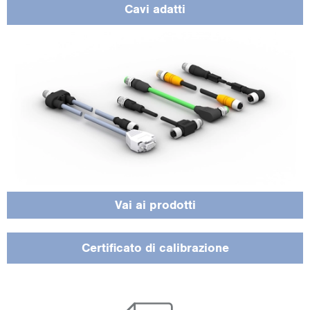
Cavi adat­ti
Il cer­ti­fi­ca­to di ca­li­bra­zio­ne con­fer­ma la pre­ci­sio­ne me­tro­lo­gi­ca del sen­so­re, fa­ci­
li­ta la cer­ti­fi­ca­zio­ne della qualità nei con­fron­ti dei clien­ti e sod­di­sfa i re­qui­si­ti
degli stan­dard in­du­stria­li.
Vai ai pro­dot­ti
Cer­ti­fi­ca­to di ca­li­bra­zio­ne