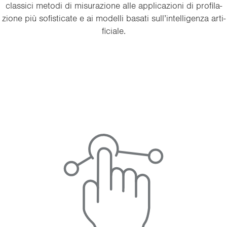
clas­si­ci me­to­di di mi­su­ra­zio­ne alle ap­pli­ca­zio­ni di pro­fi­la­
zio­ne più so­fi­sti­ca­te e ai mo­del­li ba­sa­ti sull’in­tel­li­gen­za ar­ti­
fi­cia­le.