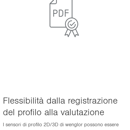
Flessibilità dalla re­gi­stra­zio­ne
del pro­fi­lo alla va­lu­ta­zio­ne
I sen­so­ri di pro­fi­lo 2D/3D di wen­glor pos­so­no es­se­re