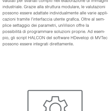
va­lu­ta­ti per sva­ria­ti com­pi­ti nell’ela­bo­ra­zio­ne di im­ma­gi­ni
in­du­stria­le. Gra­zie alla strut­tu­ra mo­du­la­re, le va­lu­ta­zio­ni
pos­so­no es­se­re adat­ta­te in­di­vi­dual­men­te alle varie ap­pli­
ca­zio­ni tra­mi­te l’in­ter­fac­cia uten­te gra­fi­ca. Oltre al sem­
pli­ce set­tag­gio dei pa­ra­me­tri, uni­Vi­sion offre la
possibilità di pro­gram­ma­re so­lu­zio­ni pro­prie. Ad esem­
pio, gli script HAL­CON del soft­ware HDe­ve­lop di MVTec
pos­so­no es­se­re in­te­gra­ti di­ret­ta­men­te.