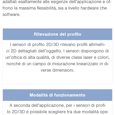
adat­ta­ti esat­ta­men­te alle esi­gen­ze dell’ap­pli­ca­zio­ne e of­
fro­no la mas­si­ma flessibilità, sia a li­vel­lo hard­ware che
soft­ware.
Ri­le­va­zio­ne del pro­fi­lo
I sen­so­ri di pro­fi­lo 2D/3D ri­le­va­no pro­fi­li al­ti­me­tri­
ci 2D det­ta­glia­ti dell’og­get­to. I sen­so­ri di­spon­go­no di
un’ot­ti­ca di alta qualità, di di­ver­se clas­si laser e co­lo­ri,
nonché di un campo di mi­su­ra­zio­ne li­nea­riz­za­to in di­
ver­se di­men­sio­ni.
Modalità di fun­zio­na­men­to
A se­con­da dell’ap­pli­ca­zio­ne, per i sen­so­ri di pro­fi­
lo 2D/3D è pos­si­bi­le sce­glie­re tra due modalità ope­