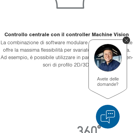
Con­trol­lo cen­tra­le con il con­trol­ler Ma­chi­ne Vi­sion
La com­bi­na­zio­ne di soft­ware mo­du­la­re e hard­ware po­ten­te
offre la mas­si­ma flessibilità per sva­ria­te attività di ve­ri­fi­ca.
Ad esem­pio, è pos­si­bi­le uti­liz­za­re in pa­ral­le­lo fino a 16 sen­
so­ri di pro­fi­lo 2D/3D.
Avete delle
domande?