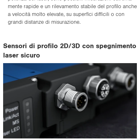
men­te ra­pi­de e un ri­le­va­men­to sta­bi­le del pro­fi­lo anche
a velocità molto ele­va­te, su su­per­fi­ci dif­fi­ci­li o con
gran­di di­stan­ze di mi­su­ra­zio­ne.
Sen­so­ri di pro­fi­lo 2D/3D con spe­gni­men­to
laser si­cu­ro