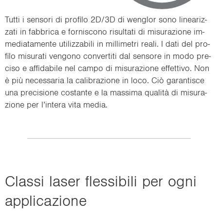
Tutti i sen­so­ri di pro­fi­lo 2D/3D di wen­glor sono li­nea­riz­
za­ti in fab­bri­ca e for­ni­sco­no ri­sul­ta­ti di mi­su­ra­zio­ne im­
me­dia­ta­men­te uti­liz­za­bi­li in mil­li­me­tri reali. I dati del pro­
fi­lo mi­su­ra­ti ven­go­no con­ver­ti­ti dal sen­so­re in modo pre­
ci­so e af­fi­da­bi­le nel campo di mi­su­ra­zio­ne ef­fet­ti­vo. Non
è più ne­ces­sa­ria la ca­li­bra­zio­ne in loco. Ciò ga­ran­ti­sce
una pre­ci­sio­ne co­stan­te e la mas­si­ma qualità di mi­su­ra­
zio­ne per l’in­te­ra vita media.
Clas­si laser fles­si­bi­li per ogni
ap­pli­ca­zio­ne