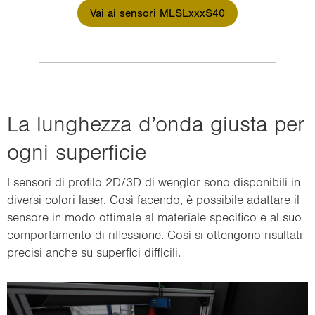
Vai ai sensori MLSLxxxS40
La lun­ghez­za d’onda giu­sta per
ogni su­per­fi­cie
I sen­so­ri di pro­fi­lo 2D/3D di wen­glor sono di­spo­ni­bi­li in
di­ver­si co­lo­ri laser. Così fa­cen­do, è pos­si­bi­le adat­ta­re il
sen­so­re in modo ot­ti­ma­le al ma­te­ria­le spe­ci­fi­co e al suo
com­por­ta­men­to di ri­fles­sio­ne. Così si ot­ten­go­no ri­sul­ta­ti
pre­ci­si anche su su­per­fi­ci dif­fi­ci­li.