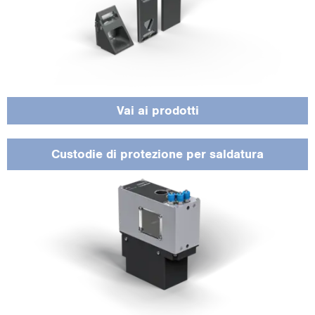
Sono par­ti­co­lar­men­te adat­ti agli am­bien­ti dif­fi­ci­li per pro­teg­ge­re i sen­so­ri da
scin­til­le, ca­lo­re e pol­ve­re nelle ap­pli­ca­zio­ni di sal­da­tu­ra.
Vai ai pro­dot­ti
Cu­sto­die di pro­te­zio­ne per sal­da­tu­ra
Offre op­zio­ni di mon­tag­gio fles­si­bi­li e ga­ran­ti­sce il sup­por­to giu­sto per ogni ap­
pli­ca­zio­ne.