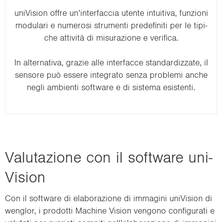
uni­Vi­sion offre un’in­ter­fac­cia uten­te in­tui­ti­va, fun­zio­ni
mo­du­la­ri e nu­me­ro­si stru­men­ti pre­de­fi­ni­ti per le ti­pi­
che attività di mi­su­ra­zio­ne e ve­ri­fi­ca.
In al­ter­na­ti­va, gra­zie alle in­ter­fac­ce stan­dar­diz­za­te, il
sen­so­re può es­se­re in­te­gra­to senza pro­ble­mi anche
negli am­bien­ti soft­ware e di si­ste­ma esi­sten­ti.
Va­lu­ta­zio­ne con il soft­ware uni­
Vi­sion
Con il soft­ware di ela­bo­ra­zio­ne di im­ma­gi­ni uni­Vi­sion di
wen­glor, i pro­dot­ti Ma­chi­ne Vi­sion ven­go­no con­fi­gu­ra­ti e