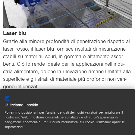
Laser blu
Gra­zie alla mi­no­re profondità di pe­ne­tra­zio­ne ri­spet­to al
laser rosso, il laser blu for­ni­sce ri­sul­ta­ti di mi­su­ra­zio­ne
sta­bi­li su ma­te­ria­li scuri, in gomma o al­ta­men­te as­sor­
ben­ti. Ciò lo rende idea­le per le ap­pli­ca­zio­ni nell’in­du­
stria ali­men­ta­re, poiché la ri­le­va­zio­ne ri­ma­ne li­mi­ta­ta alla
su­per­fi­cie e gli stra­ti di ma­te­ria­le più pro­fon­di non ven­
go­no in­fluen­za­ti.
Utilizziamo i cookie
Potremmo posizionarli per l'analisi dei dati dei nostri visitatori, per migliorare il
nostro sito Web, mostrare contenuti personalizzati e offrirti un'esperienza di
navigazione eccezionale. Per ulteriori informazioni sui cookie utilizziamo aprire le
impostazioni.