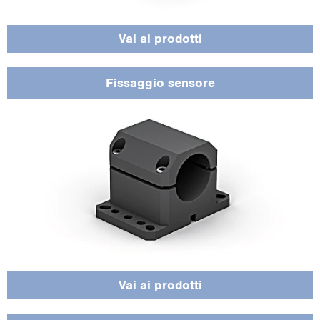
Vai ai pro­dot­ti
Fis­sag­gio sen­so­re
Di­spo­ni­bi­li in di­ver­se lun­ghez­ze e ver­sio­ni, tra cui va­rian­ti a ca­te­na e ro­bo­tiz­za­te,
per la mas­si­ma flessibilità e affidabilità.
Vai ai pro­dot­ti