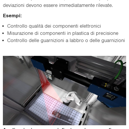
de­via­zio­ni de­vo­no es­se­re im­me­dia­ta­men­te ri­le­va­te.
Esem­pi:
Con­trol­lo qualità dei com­po­nen­ti elet­tro­ni­ci
Mi­su­ra­zio­ne di com­po­nen­ti in pla­sti­ca di pre­ci­sio­ne
Con­trol­lo delle guar­ni­zio­ni a lab­bro o delle guar­ni­zio­ni