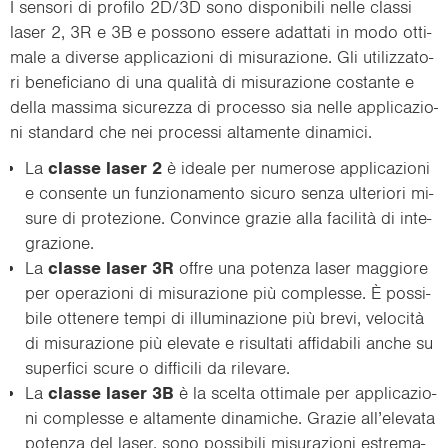
I sen­so­ri di pro­fi­lo 2D/3D sono di­spo­ni­bi­li nelle clas­si
laser 2, 3R e 3B e pos­so­no es­se­re adat­ta­ti in modo ot­ti­
ma­le a di­ver­se ap­pli­ca­zio­ni di mi­su­ra­zio­ne. Gli uti­liz­za­to­
ri be­ne­fi­cia­no di una qualità di mi­su­ra­zio­ne co­stan­te e
della mas­si­ma si­cu­rez­za di pro­ces­so sia nelle ap­pli­ca­zio­
ni stan­dard che nei pro­ces­si al­ta­men­te di­na­mi­ci.
La
clas­se laser 2
è idea­le per nu­me­ro­se ap­pli­ca­zio­ni
e con­sen­te un fun­zio­na­men­to si­cu­ro senza ul­te­rio­ri mi­
su­re di pro­te­zio­ne. Con­vin­ce gra­zie alla facilità di in­te­
gra­zio­ne.
La
clas­se laser 3R
offre una po­ten­za laser mag­gio­re
per ope­ra­zio­ni di mi­su­ra­zio­ne più com­ples­se. È pos­si­
bi­le ot­te­ne­re tempi di il­lu­mi­na­zio­ne più brevi, velocità
di mi­su­ra­zio­ne più ele­va­te e ri­sul­ta­ti af­fi­da­bi­li anche su
su­per­fi­ci scure o dif­fi­ci­li da ri­le­va­re.
La
clas­se laser 3B
è la scel­ta ot­ti­ma­le per ap­pli­ca­zio­
ni com­ples­se e al­ta­men­te di­na­mi­che. Gra­zie all’ele­va­ta
po­ten­za del laser, sono pos­si­bi­li mi­su­ra­zio­ni estre­ma­