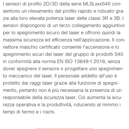
I sen­so­ri di pro­fi­lo 2D/3D della serie ML­SL­x­x­xS40 con­
sen­to­no un ri­le­va­men­to del pro­fi­lo ra­pi­do e ro­bu­sto gra­
zie alla loro ele­va­ta po­ten­za laser delle clas­si 3R e 3B. I
sen­so­ri di­spon­go­no di un terzo col­le­ga­men­to ag­giun­ti­vo
per lo spe­gni­men­to si­cu­ro del laser e of­fro­no quin­di la
mas­si­ma si­cu­rez­za ed ef­fi­cien­za nell’ap­pli­ca­zio­ne. Il con­
net­to­re ma­schio cer­ti­fi­ca­to con­sen­te l’ac­cen­sio­ne e lo
spe­gni­men­to si­cu­ri del laser del grup­po di pro­dot­ti S40
in conformità alla norma EN ISO 13849-1:2016, senza
dover spe­gne­re il sen­so­re o pro­get­ta­re uno spe­gni­men­
to mec­ca­ni­co del laser. Il per­so­na­le ad­det­to all’uso è
pro­tet­to dai raggi laser gra­zie alla fun­zio­ne di spe­gni­
men­to, per­tan­to non è più ne­ces­sa­ria la pre­sen­za di un
re­spon­sa­bi­le della si­cu­rez­za laser. Ciò au­men­ta la si­cu­
rez­za ope­ra­ti­va e la produttività, ri­du­cen­do al mi­ni­mo i
tempi di fermo e i ri­schi.