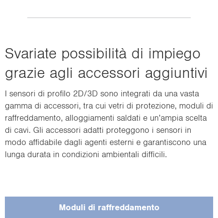
Sva­ria­te possibilità di im­pie­go
gra­zie agli ac­ces­so­ri ag­giun­ti­vi
I sen­so­ri di pro­fi­lo 2D/3D sono in­te­gra­ti da una vasta
gamma di ac­ces­so­ri, tra cui vetri di pro­te­zio­ne, mo­du­li di
Sup­por­ta­no la ge­stio­ne ter­mi­ca pro­teg­gen­do i sen­so­ri dal sur­ri­scal­da­men­to e
raf­fred­da­men­to, al­log­gia­men­ti sal­da­ti e un’ampia scel­ta
ga­ran­ten­do un fun­zio­na­men­to af­fi­da­bi­le.
di cavi. Gli ac­ces­so­ri adat­ti pro­teg­go­no i sen­so­ri in
modo af­fi­da­bi­le dagli agen­ti ester­ni e ga­ran­ti­sco­no una
lunga du­ra­ta in con­di­zio­ni am­bien­ta­li dif­fi­ci­li.
Mo­du­li di raf­fred­da­men­to