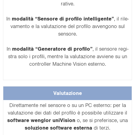
ra­ti­ve.
In
modalità “Sen­so­re di pro­fi­lo in­tel­li­gen­te”
, il ri­le­
va­men­to e la va­lu­ta­zio­ne del pro­fi­lo av­ven­go­no sul
sen­so­re.
In
modalità “Ge­ne­ra­to­re di pro­fi­lo”
, il sen­so­re re­gi­
stra solo i pro­fi­li, men­tre la va­lu­ta­zio­ne av­vie­ne su un
con­trol­ler Ma­chi­ne Vi­sion ester­no.
Va­lu­ta­zio­ne
Di­ret­ta­men­te nel sen­so­re o su un PC ester­no: per la
va­lu­ta­zio­ne dei dati del pro­fi­lo è pos­si­bi­le uti­liz­za­re il
soft­ware wen­glor uni­Vi­sion
o, se si pre­fe­ri­sce, una
so­lu­zio­ne soft­ware ester­na
di terzi.