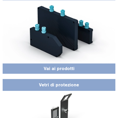
Pro­teg­go­no il sen­so­re dallo spor­co, dai graf­fi o dai danni sulle fi­ne­stre di ispe­
zio­ne dell’usci­ta laser e dell’ot­ti­ca.
Vai ai pro­dot­ti
Vetri di pro­te­zio­ne