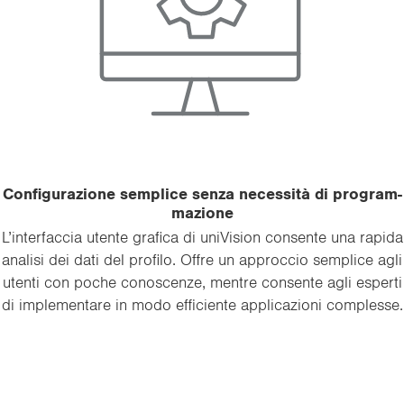
Con­fi­gu­ra­zio­ne sem­pli­ce senza necessità di pro­gram­
ma­zio­ne
L’in­ter­fac­cia uten­te gra­fi­ca di uni­Vi­sion con­sen­te una ra­pi­da
ana­li­si dei dati del pro­fi­lo. Offre un ap­proc­cio sem­pli­ce agli
uten­ti con poche co­no­scen­ze, men­tre con­sen­te agli esper­ti
di im­ple­men­ta­re in modo ef­fi­cien­te ap­pli­ca­zio­ni com­ples­se.