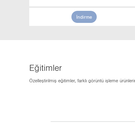
İndirme
Eği­tim­ler
Özel­leş­ti­ril­miş eği­tim­ler, fark­lı gö­rün­tü iş­le­me ürün­le­ri