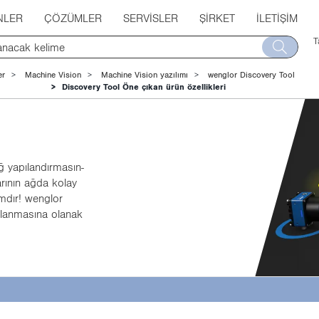
NLER
ÇÖZÜMLER
SERVISLER
ŞIRKET
İLETIŞIM
T
er
Machine Vision
Machine Vision yazılımı
wenglor Discovery Tool
Discovery Tool Öne çıkan ürün özellikleri
ya­pı­lan­dır­ma­sın­
a­rı­nın ağda kolay
lım­dır! wenglor
r­lan­ma­sı­na ola­nak