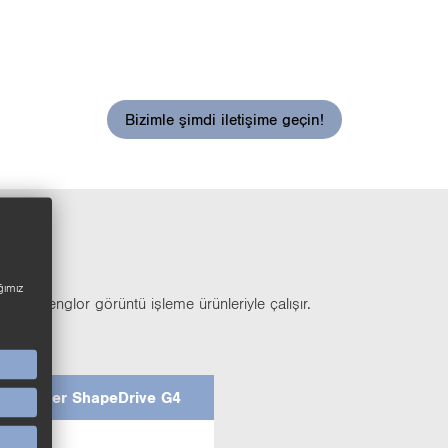
Bizimle şimdi iletişime geçin!
ğımız
a­ki wenglor gö­rün­tü iş­le­me ürün­le­riy­le ça­lı­şır.
sen­sör­ler Sha­peD­ri­ve G4