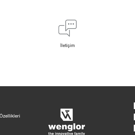
İle­ti­şim
Ayrıntılı 
4/4
5/4
zellikleri