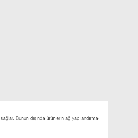
sağ­lar. Bunun dı­şın­da ürün­le­rin ağ ya­pı­lan­dır­ma­