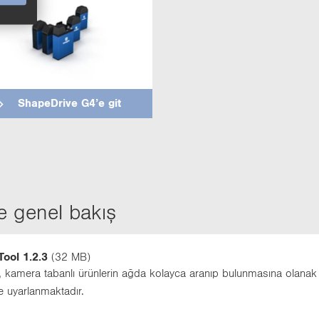
Sha­peD­ri­ve G4’e git
e genel bakış
ool 1.2.3
(32 MB)
 ka­me­ra ta­ban­lı ürün­le­rin ağda ko­lay­ca ara­nıp bu­lun­ma­sı­na ola­nak 
de uyar­lan­mak­ta­dır.