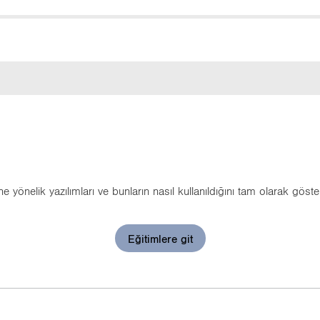
­ne yö­ne­lik ya­zı­lım­la­rı ve bun­la­rın nasıl kul­la­nıl­dı­ğı­nı tam ola­rak gös­te­
Eğitimlere git