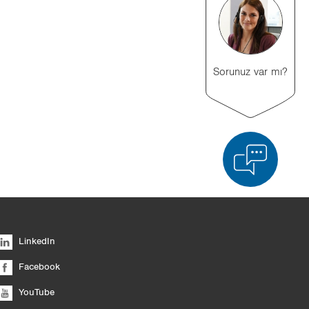
Sorunuz var mı?
ürün karşılaştırması
Listeyi boşalt
Gizle
LinkedIn
6/4
Facebook
YouTube