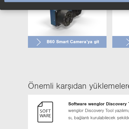
B60 Smart Ca­me­ra’ya git
Önemli karşıdan yüklemeler
Software wenglor Discovery T
wenglor Dis­co­very Tool ya­zı­lı­mı,
sı, bağ­lan­tı ku­ru­la­bi­lecek şe­kil­