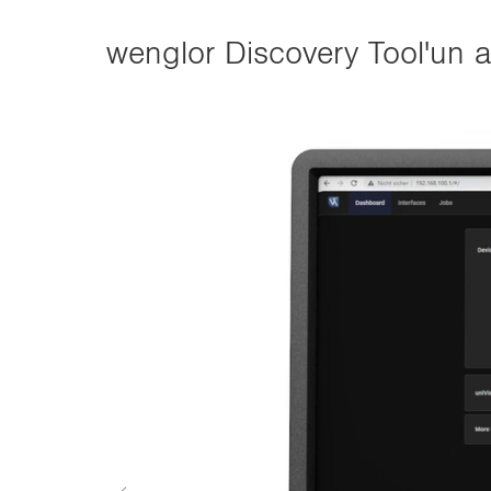
n
wenglor Discovery Tool'un av