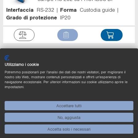
Interfaccia
RS-232
Forma
Custodia guide
Grado di protezione
IP20
ZAG73AN02
Gateway per bus di
Utilizziamo i cookie
campo RS-232 su PROFIBUS DP
Potremmo posizionarli per l'analisi dei dati dei nostri visitatori, per migliorare il
Interfaccia
PROFIBUS DP
Forma
Custodia
nostro sito Web, mostrare contenuti personalizzati e offrirti un'esperienza di
navigazione eccezionale. Per ulteriori informazioni sui cookie utilizziamo aprire le
struttura speciale
Grado di protezione
IP65
impostazioni.
Accettare tutti
No, aggiusta
Accetta solo i necessari