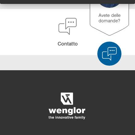
Avete delle
domande?
Con­tat­to
Confronto dei prodotti
Confronto dettagliato dei prodotti
Svuota elenco
Nascondi
3/4
4/4