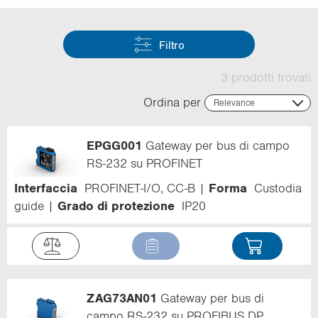
i
o
n
Filtro
3 prodotti trovati
Ordina per
Relevance
Relevance
Name (ascending)
EPGG001
Gateway per bus di campo
Name (descending)
Code (ascending)
RS-232 su PROFINET
Code (descending)
Interfaccia
PROFINET-I/O, CC-B
Forma
Custodia
Campo di rilevamento
guide
Grado di protezione
IP20
ZAG73AN01
Gateway per bus di
campo RS-232 su PROFIBUS DP