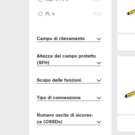
PL e
(12)
Campo di ri­le­va­men­to
Al­tez­za del campo pro­tet­to
(SFH)
Scopo delle fun­zio­ni
Tipo di con­nes­sio­ne
Nu­me­ro usci­te di si­cu­rez­
za (OSSDs)