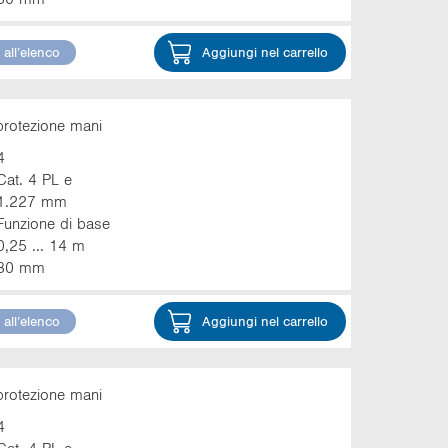
all’elenco
Aggiungi nel carrello
protezione mani
4
Cat. 4 PL e
1.227 mm
Funzione di base
0,25 ... 14 m
30 mm
all’elenco
Aggiungi nel carrello
protezione mani
4