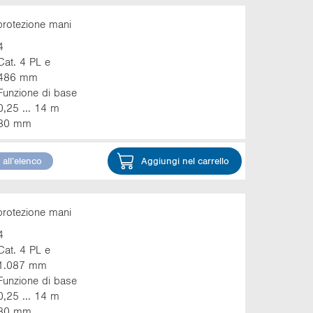
protezione mani
4
Cat. 4 PL e
486 mm
Funzione di base
0,25 ... 14 m
30 mm
all’elenco
Aggiungi nel carrello
protezione mani
4
Cat. 4 PL e
1.087 mm
Funzione di base
0,25 ... 14 m
30 mm