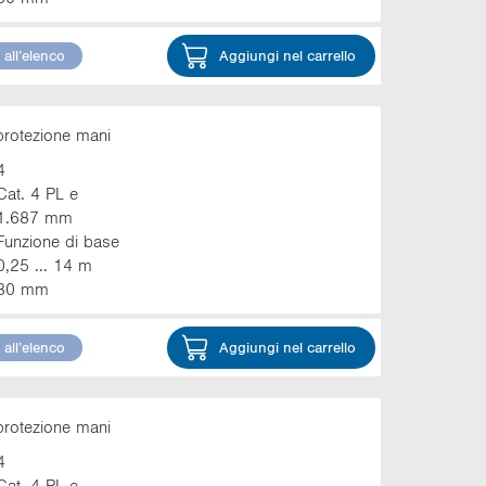
all’elenco
Aggiungi nel carrello
protezione mani
4
Cat. 4 PL e
1.687 mm
Funzione di base
0,25 ... 14 m
30 mm
all’elenco
Aggiungi nel carrello
protezione mani
4
Cat. 4 PL e