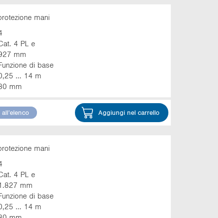
protezione mani
4
Cat. 4 PL e
927 mm
Funzione di base
0,25 ... 14 m
30 mm
all’elenco
Aggiungi nel carrello
protezione mani
4
Cat. 4 PL e
1.827 mm
Funzione di base
0,25 ... 14 m
30 mm