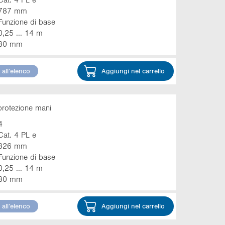
787 mm
Funzione di base
0,25 ... 14 m
30 mm
all’elenco
Aggiungi nel carrello
protezione mani
4
Cat. 4 PL e
326 mm
Funzione di base
0,25 ... 14 m
30 mm
all’elenco
Aggiungi nel carrello