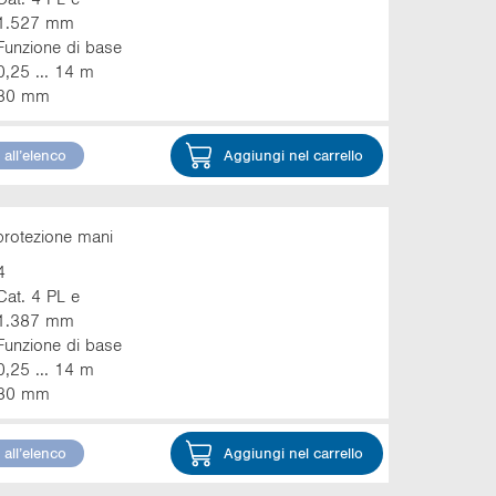
Campo di rilevamento
1.527 mm
Funzione di base
0,25 ... 14 m
30 mm
all’elenco
Aggiungi nel carrello
protezione mani
4
Cat. 4 PL e
1.387 mm
Funzione di base
0,25 ... 14 m
30 mm
all’elenco
Aggiungi nel carrello