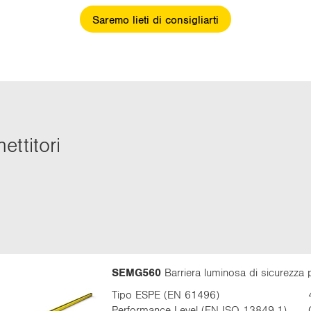
Saremo lieti di consigliarti
t­ti­to­ri
SEMG560
Barriera luminosa di sicurezza 
Tipo ESPE (EN 61496)
Performance Level (EN ISO 13849-1)