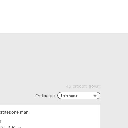
46 prodotti trovati
Ordina per
Relevance
Relevance
Name (ascending)
protezione mani
Name (descending)
Code (ascending)
4
Code (descending)
Cat. 4 PL e