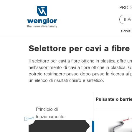
t
t
Cavo a spirale
PROD
e
e
x
x
0,5 mm
t
t
1 mm
.
.
diritto
Servizi
s
s
k
k
Selettore per cavi a fibre
i
i
p
p
Il selettore per cavi a fibre ottiche in plastica offr
T
T
High-Flex
nell’assortimento di cavi a fibre ottiche in plastica.
o
o
potrete restringere passo dopo passo la ricerca ai pr
C
N
Disposizione c
un elenco di risultati chiaro e sintetico.
o
a
n
v
P1XD0xx
no
t
i
sì
Pulsante o barrie
e
g
n
a
Principio di
Esagonale
t
t
funzionamento
i
o