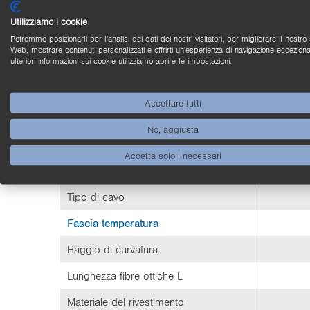
Portata
P1XD2xx
luce rossa
Utilizziamo i cookie
Portata
P1XD2xx
luce rossa
Potremmo posizionarli per l'analisi dei dati dei nostri visitatori, per migliorare il nostro 
Web, mostrare contenuti personalizzati e offrirti un'esperienza di navigazione ecceziona
ulteriori informazioni sui cookie utilizziamo aprire le impostazioni.
Portata
P1XD2xx luce blu
Portata
P1XD2xx luce blu
Accettare tutti
Portata
P1XD2xx luce rosa
No, aggiusta
Portata
P1XD2xx luce rosa
Accetta solo i necessari
Dati meccanici
Tipo di cavo
Fascia temperatura
Raggio di curvatura
Lunghezza fibre ottiche L
Materiale del rivestimento