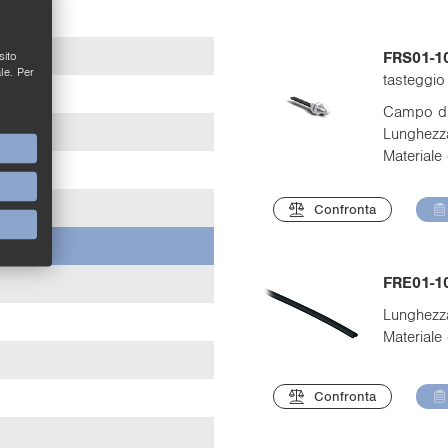
sito
FRS01-1
le. Per
tasteggio
Campo di
Lunghezza
Materiale 
Confronta
FRE01-1
Lunghezza
Materiale 
Confronta