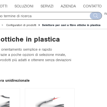
Coassiale
OTTI
SOLUZIONI
SERVIZI
AZIENDA
CONTATTO
R
laterale
Configuratori di prodotti
Selettore per cavi a fibre ottiche in plastica
 ottiche in plastica
e un orientamento semplice e rapido
Standard
 Grazie a poche opzioni di selezione mirate,
odotti più adatti e ottenere senza deviazioni
oassiale
Disposizione parallela
P1XD10x/11x
ra unidirezionale
Forma a L
Z0015