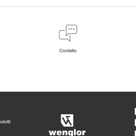
Con­tat­to
Confronto dettagliato
4/4
5/4
odotti