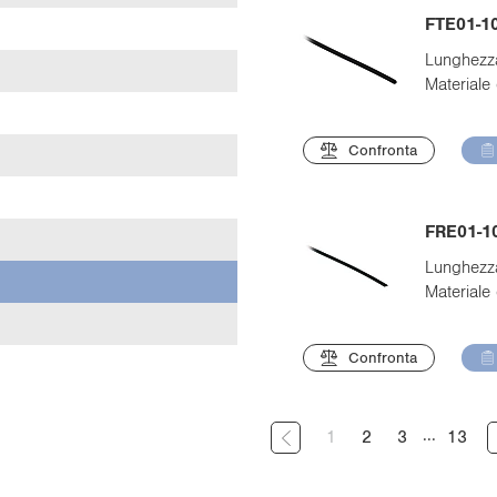
FTE01-1
Lunghezza
Materiale 
Confronta
FRE01-1
Lunghezza
Materiale 
Confronta
...
1
2
3
13