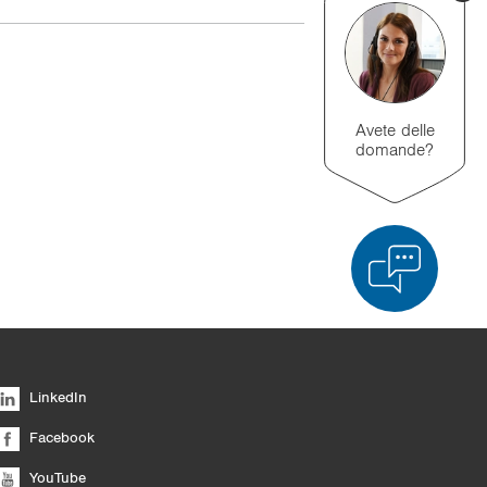
Avete delle
domande?
 dei prodotti
Svuota elenco
Nascondi
LinkedIn
6/4
Facebook
YouTube