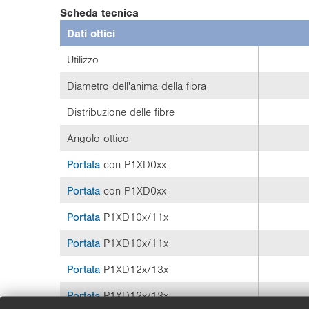
10
Scheda tecnica
5 mm
12
Acciaio inox
Dati ottici
M2,5
15
Acciaio inox, A
M3
15,3
Acciao inox, V
Utilizzo
17
Alluminio
Diametro dell'anima della fibra
18
Alluminio, anodi
20
Ottone, nichelat
Distribuzione delle fibre
35
Angolo ottico
85
88
Portata
con P1XD0xx
105
Portata
con P1XD0xx
108
Portata
P1XD10x/11x
Portata
P1XD10x/11x
Portata
P1XD12x/13x
Portata
P1XD12x/13x