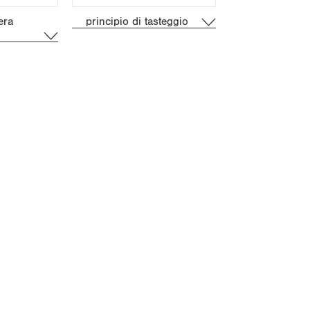
Piatto
era
principio di tasteggio
P1XD2xx
P1XD2xx