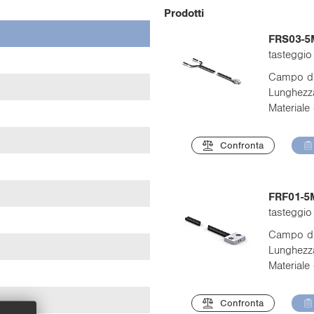
Prodotti
FRS03-5
2
tasteggio
2A (1.4305/303)
Campo di
Lunghezza
zzato
Materiale 
o
Confronta
FRF01-5
tasteggio
Campo di
Lunghezza
Materiale 
Confronta