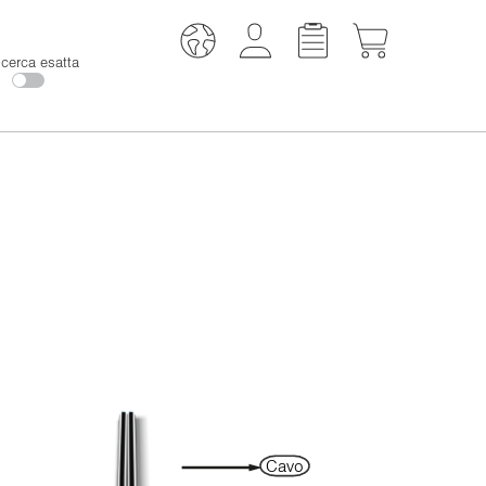
icerca esatta
Cavo