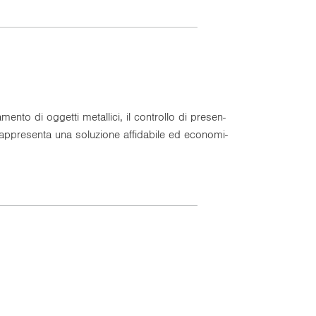
to di og­get­ti me­tal­li­ci, il con­trol­lo di pre­sen­
ap­pre­sen­ta una so­lu­zio­ne af­fi­da­bi­le ed eco­no­mi­