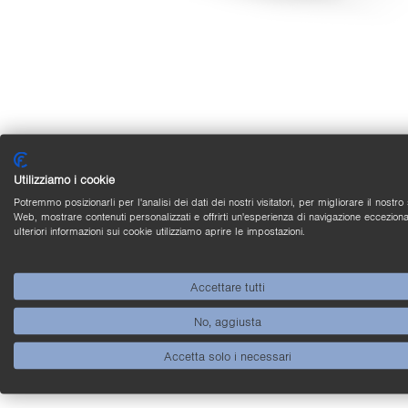
Di­stan­ze di com­mu­ta­zio­ne mas­si­me g
scher­ma­to
Utilizziamo i cookie
Nei sen­so­ri in­dut­ti­vi della serie di base, che non ven­go
Potremmo posizionarli per l'analisi dei dati dei nostri visitatori, per migliorare il nostro 
Web, mostrare contenuti personalizzati e offrirti un'esperienza di navigazione ecceziona
at­ti­va è sco­per­ta e non scher­ma­ta da un anel­lo me­tal
ulteriori informazioni sui cookie utilizziamo aprire le impostazioni.
men­te dalla su­per­fi­cie, il che con­sen­te di crea­re 
allo stes­so tempo di ot­te­ne­re una mag­gio­re di­stan­z
Accettare tutti
No, aggiusta
Accetta solo i necessari