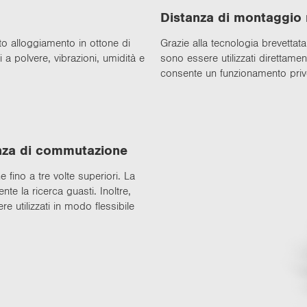
Di­stan­za di mon­tag­gio 
o al­log­gia­men­to in ot­to­ne di
Gra­zie alla tec­no­lo­gia bre­vet­ta­
 a pol­ve­re, vi­bra­zio­ni, umidità e
so­no es­se­re uti­liz­za­ti di­ret­ta­m
con­sen­te un fun­zio­na­men­to privo 
n­za di com­mu­ta­zio­ne
 fino a tre volte su­pe­rio­ri. La
en­te la ri­cer­ca gua­sti. Inol­tre,
e uti­liz­za­ti in modo fles­si­bi­le