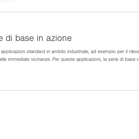
erie di base in azio­ne
a­zio­ni stan­dard in am­bi­to in­du­stria­le, ad esem­pio per il ri­le­va­men­
 nelle im­me­dia­te vi­ci­nan­ze. Per que­ste ap­pli­ca­zio­ni, la serie di base r