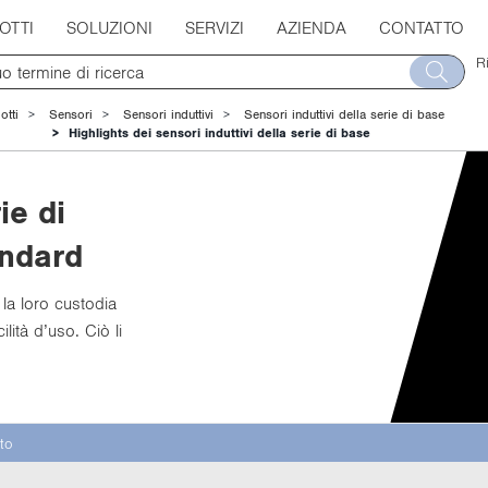
OTTI
SOLUZIONI
SERVIZI
AZIENDA
CONTATTO
R
otti
Sensori
Sensori induttivi
Sensori induttivi della serie di base
Highlights dei sensori induttivi della serie di base
ie di
andard
 la loro cu­sto­dia
cilità d’uso. Ciò li
to