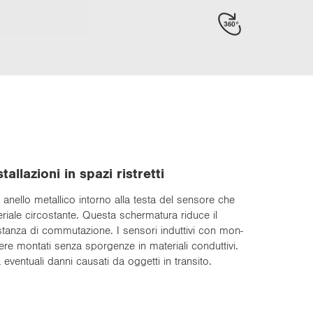
l­la­zio­ni in spazi ri­stret­ti
 anel­lo me­tal­li­co in­tor­no alla testa del sen­so­re che
­ria­le cir­co­stan­te. Que­sta scher­ma­tu­ra ri­du­ce il
tan­za di com­mu­ta­zio­ne. I sen­so­ri in­dut­ti­vi con mon­
e mon­ta­ti senza spor­gen­ze in ma­te­ria­li con­dut­ti­vi.
 even­tua­li danni cau­sa­ti da og­get­ti in tran­si­to.