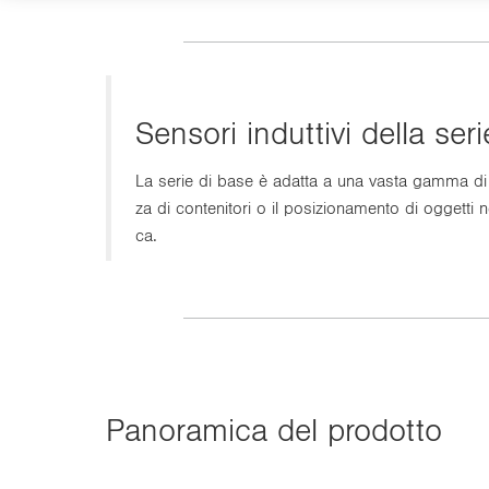
Sen­so­ri in­dut­ti­vi della s
La serie di base è adat­ta a una vasta gamma di ap­pli­c
za di con­te­ni­to­ri o il po­si­zio­na­men­to di og­get­ti
ca.
Pa­no­ra­mi­ca del pro­dot­to