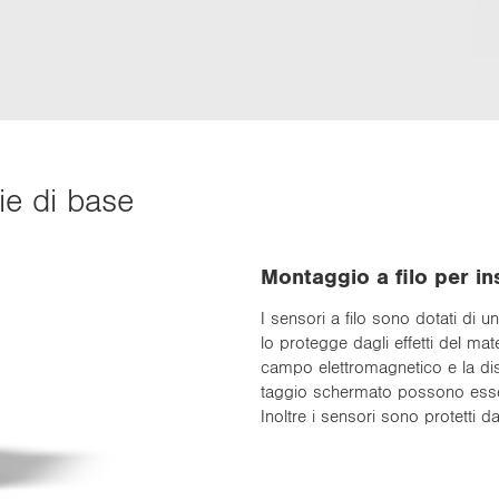
erie di base
Mon­tag­gio a filo per in­sta
I sen­so­ri a filo sono do­ta­ti di un
lo pro­teg­ge dagli ef­fet­ti del ma­te
campo elet­tro­ma­gne­ti­co e la di­s
tag­gio scher­ma­to pos­so­no es­se­r
Inol­tre i sen­so­ri sono pro­tet­ti da