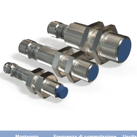
Mon­tag­gio
Fre­quen­za di com­mu­ta­zio­ne
Usci­ta