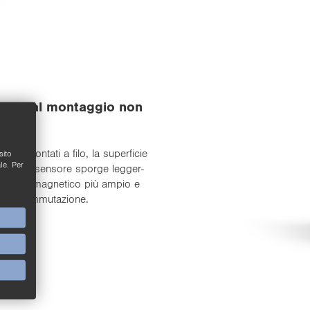
ra­zie al mon­tag­gio non
­no mon­ta­ti a filo, la su­per­fi­cie
sito
le. Per
­li­co. Il sen­so­re spor­ge leg­ger­
un campo ma­gne­ti­co più ampio e
a di com­mu­ta­zio­ne.