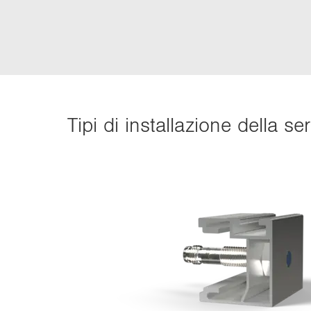
Tipi di in­stal­la­zio­ne della s