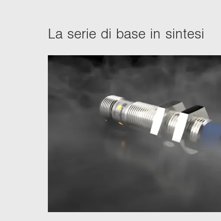
n
La serie di base in sin­te­si