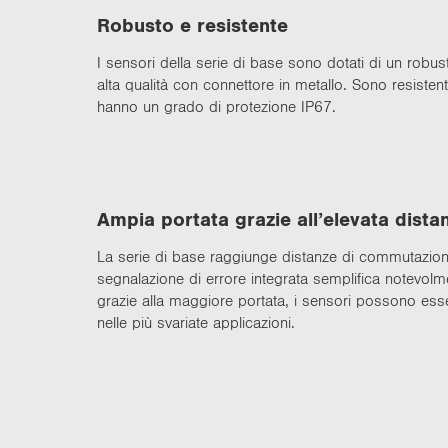
Ro­bu­sto e re­si­sten­te
I sen­so­ri della serie di base sono do­ta­ti di un ro­bu­st
alta qualità con con­net­to­re in me­tal­lo. Sono re­si­sten­ti
hanno un grado di pro­te­zio­ne IP67.
Ampia por­ta­ta gra­zie all’ele­va­ta di­sta
La serie di base rag­giun­ge di­stan­ze di com­mu­ta­zio­ne
se­gna­la­zio­ne di er­ro­re in­te­gra­ta sem­pli­fi­ca no­te­vol­m
gra­zie alla mag­gio­re por­ta­ta, i sen­so­ri pos­so­no es­se­r
nelle più sva­ria­te ap­pli­ca­zio­ni.