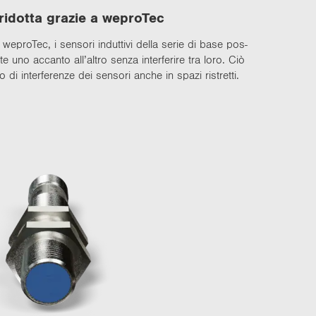
ri­dot­ta gra­zie a we­pro­Tec
ta we­pro­Tec, i sen­so­ri in­dut­ti­vi della serie di base pos­
en­te uno ac­can­to all’altro senza in­ter­fe­ri­re tra loro. Ciò
di in­ter­fe­ren­ze dei sen­so­ri anche in spazi ri­stret­ti.