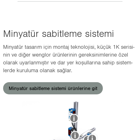
Min­ya­tür sa­bit­le­me sis­te­mi
Min­ya­tür ta­sa­rım için mon­taj tek­no­lo­ji­si, küçük 1K se­ri­si­
nin ve diğer wenglor ürün­le­ri­nin ge­rek­si­nim­le­ri­ne özel
ola­rak uyar­lan­mış­tır ve dar yer ko­şul­la­rı­na sahip sis­tem­
ler­de ku­ru­lu­ma ola­nak sağ­lar.
Minyatür sabitleme sistemi ürünlerine git