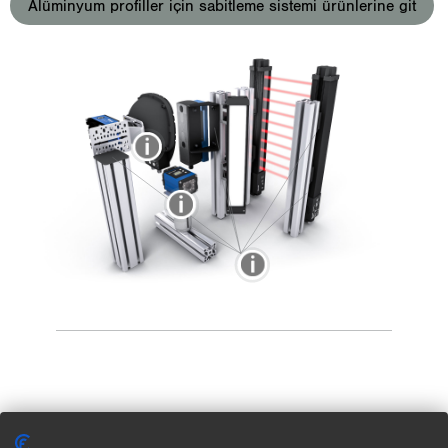
Alüminyum profiller için sabitleme sistemi ürünlerine git
Hij­ye­nik sa­bit­le­me sis­te­mi