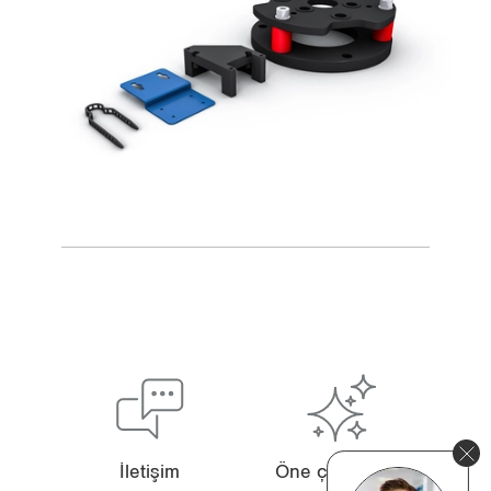
İle­ti­şim
Öne çıkan ürün