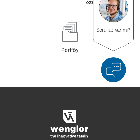
özel­lik­le­ri
Sorunuz var mı?
Port­föy
Ürün karşılaştırması
Ayrıntılı ürün karşılaştırması
Listeyi boşalt
Gizle
3/4
4/4