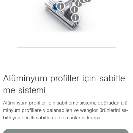
Alü­min­yum pro­fil­ler için sa­bit­le­
me sis­te­mi
Alü­min­yum pro­fil­ler için sa­bit­le­me sis­te­mi, doğ­ru­dan alü­
min­yum pro­fil­le­re vi­da­la­na­bi­len ve wenglor ürün­le­ri­ni sa­
bit­le­yen çe­şit­li sa­bit­le­me ele­man­la­rı­nı kap­sar.