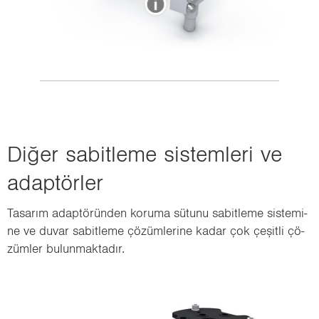
Diğer sa­bit­le­me sis­tem­le­ri ve
adap­tör­ler
Ta­sa­rım adap­tö­rün­den ko­ru­ma sü­tu­nu sa­bit­le­me sis­te­mi­
ne ve duvar sa­bit­le­me çö­züm­le­ri­ne kadar çok çe­şit­li çö­
züm­ler bu­lun­mak­ta­dır.