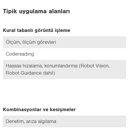
Tipik uy­gu­la­ma alan­la­rı
Kural ta­ban­lı gö­rün­tü iş­le­me
Ölçüm, ölçüm gö­rev­le­ri
Co­de­re­ading
Has­sas hi­za­la­ma, ko­num­lan­dır­ma (Robot Vi­si­on,
Robot Gu­idan­ce dahil)
Kom­bi­nas­yon­lar ve ke­siş­me­ler
De­ne­tim, arıza al­gı­la­ma