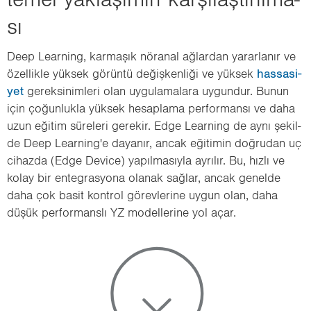
sı
Deep Le­ar­ning, kar­ma­şık nö­ra­nal ağ­lar­dan ya­rar­la­nır ve
özel­lik­le yük­sek gö­rün­tü de­ğiş­ken­li­ği ve yük­sek
has­sa­si­
yet
ge­rek­si­nim­le­ri olan uy­gu­la­ma­la­ra uy­gun­dur. Bunun
için ço­ğun­luk­la yük­sek he­sap­la­ma per­for­man­sı ve daha
uzun eği­tim sü­re­le­ri ge­re­kir. Edge Le­ar­ning de aynı şe­kil­
de Deep Le­ar­ning'e da­ya­nır, ancak eği­ti­min doğ­ru­dan uç
ci­haz­da (Edge De­vi­ce) ya­pıl­ma­sıy­la ay­rı­lır. Bu, hızlı ve
kolay bir en­teg­ras­yo­na ola­nak sağ­lar, ancak ge­nel­de
daha çok basit kont­rol gö­rev­le­ri­ne uygun olan, daha
düşük per­for­mans­lı YZ mo­del­le­ri­ne yol açar.