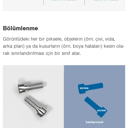
Bö­lüm­len­me
Gö­rün­tü­de­ki her bir pik­se­le, ob­je­le­rin (örn. çivi, vida,
arka plan) ya da ku­sur­la­rın (örn. boya ha­ta­la­rı) kesin ola­
rak sı­nır­lan­dı­rıl­ma­sı için bir sınıf atar.