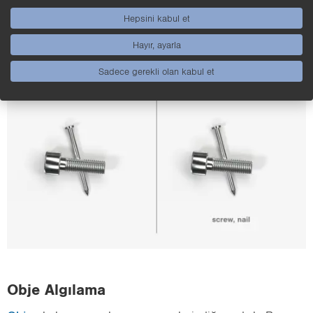
kün­dür, ör­ne­ğin “vida”, “çivi”
ya da ba­ğım­sız eti­ket­ler­le hata sı­nıf­lan­dır­ma­sı: “Göcük”
Hepsini kabul et
ve “çizik”. Bu sı­nıf­lar bir­bi­ri­ni kar­şı­lık­lı ola­rak dış­la­ma­dı­ğı
Hayır, ayarla
için bir ob­je­de göçük, çizik, ikisi bir­den ola­bi­lir ya da hiç­
bi­ri ol­ma­ya­bi­lir.
Sadece gerekli olan kabul et
Obje Al­gı­la­ma