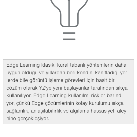
Edge Le­ar­ning kla­sik, kural ta­ban­lı yön­tem­le­rin daha
uygun ol­du­ğu ve yıl­lar­dan beri ken­di­ni ka­nıt­la­dı­ğı yer­
ler­de bile gö­rün­tü iş­le­me gö­rev­le­ri için basit bir
çözüm ola­rak YZ'ye yeni baş­la­yan­lar ta­ra­fın­dan sıkça
kul­la­nı­lı­yor. Edge Le­ar­ning kul­la­nıl­mı risk­ler ba­rın­dı­
yor, çünkü Edge çö­züm­le­ri­nin kolay ku­ru­lu­mu sıkça
sağ­lam­lık, an­la­şı­la­bi­lir­lik ve al­gı­la­ma has­sa­si­ye­ti aley­
hi­ne ger­çek­le­şi­yor.