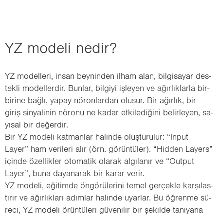
YZ mo­de­li nedir?
YZ mo­del­le­ri, insan bey­nin­den ilham alan, bil­gi­sa­yar des­
tek­li mo­del­ler­dir. Bun­lar, bil­gi­yi iş­le­yen ve ağır­lık­lar­la bir­
bi­ri­ne bağlı, yapay nö­ron­lar­dan olu­şur. Bir ağır­lık, bir
giriş sin­ya­li­nin nö­ro­nu ne kadar et­ki­le­di­ği­ni be­lir­le­yen, sa­
yı­sal bir de­ğer­dir.
Bir YZ mo­de­li kat­man­lar ha­lin­de oluş­tu­ru­lur: “Input
Layer” ham ve­ri­le­ri alır (örn. gö­rün­tü­ler). “Hid­den La­yers”
için­de özel­lik­ler oto­ma­tik ola­rak al­gı­la­nır ve “Out­put
Layer”, buna da­ya­na­rak bir karar verir.
YZ mo­de­li, eği­tim­de ön­gö­rü­le­ri­ni temel ger­çek­le kar­şı­laş­
tı­rır ve ağır­lık­la­rı adım­lar ha­lin­de uyar­lar. Bu öğ­ren­me sü­
re­ci, YZ mo­de­li örün­tü­le­ri gü­ve­ni­lir bir şe­kil­de ta­nı­ya­na