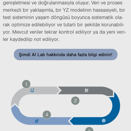
ge­niş­let­me­si ve doğ­ru­lan­ma­sıy­la olu­şur. Veri ve pro­ses
mer­kez­li bir yak­la­şım­la, bir YZ mo­de­li­nin has­sa­si­ye­ti, bir
test sis­te­mi­nin yaşam dön­gü­sü bo­yun­ca sis­te­ma­tik ola­
rak op­ti­mi­ze edi­le­bi­li­yor ve tu­tar­lı bir şe­kil­de ko­ru­na­bi­li­
yor. Mev­cut ve­ri­ler tek­rar kont­rol edi­li­yor ya da yeni ve­ri­
ler kay­de­di­lip not edi­li­yor.
Şimdi AI Lab hakkında daha fazla bilgi edinin!
1
2
4
3