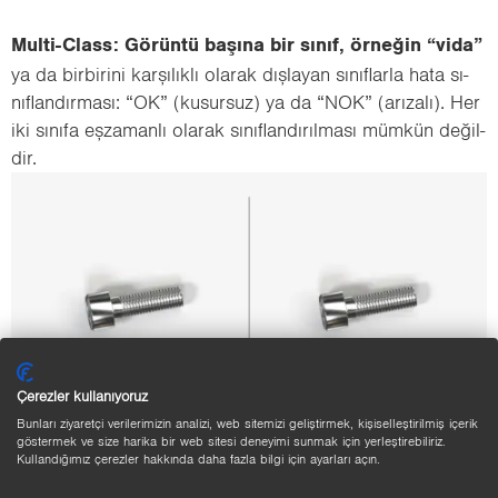
Multi-​Class: Gö­rün­tü ba­şı­na bir sınıf, ör­ne­ğin “vida”
ya da bir­bi­ri­ni kar­şı­lık­lı ola­rak dış­la­yan sı­nıf­lar­la hata sı­
nıf­lan­dır­ma­sı: “OK” (ku­sur­suz) ya da “NOK” (arı­za­lı). Her
iki sı­nı­fa eş­za­man­lı ola­rak sı­nıf­lan­dı­rıl­ma­sı müm­kün de­ğil­
dir.
Çerezler kullanıyoruz
Bunları ziyaretçi verilerimizin analizi, web sitemizi geliştirmek, kişiselleştirilmiş içerik
göstermek ve size harika bir web sitesi deneyimi sunmak için yerleştirebiliriz.
Kullandığımız çerezler hakkında daha fazla bilgi için ayarları açın.
Multi-​Label: Gö­rün­tü ba­şı­na bir­den fazla sınıf müm­