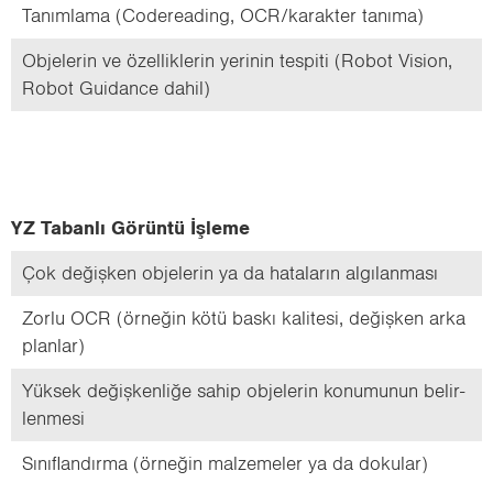
Ta­nım­la­ma (Co­de­re­ading, OCR/ka­rak­ter ta­nı­ma)
Ob­je­le­rin ve özel­lik­le­rin ye­ri­nin tes­pi­ti (Robot Vi­si­on,
Robot Gu­idan­ce dahil)
YZ Ta­ban­lı Gö­rün­tü İşleme
Çok de­ğiş­ken ob­je­le­rin ya da ha­ta­la­rın al­gı­lan­ma­sı
Zorlu OCR (ör­ne­ğin kötü baskı ka­li­te­si, de­ğiş­ken arka
plan­lar)
Yük­sek de­ğiş­ken­li­ğe sahip ob­je­le­rin ko­nu­mu­nun be­lir­
len­me­si
Sı­nıf­lan­dır­ma (ör­ne­ğin mal­ze­me­ler ya da do­ku­lar)