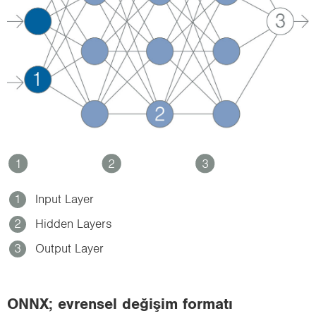
1
2
3
1
Input Layer
2
Hidden Layers
3
Output Layer
ONNX; ev­ren­sel de­ği­şim for­ma­tı