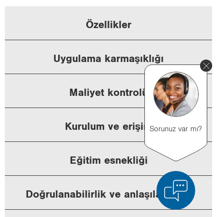
Özel­lik­ler
Uy­gu­la­ma kar­ma­şık­lı­ğı
Ma­li­yet kont­ro­lü
Ku­ru­lum ve eri­şim
Sorunuz var mı?
Eği­tim es­nek­li­ği
Doğ­ru­la­na­bi­lir­lik ve an­la­şı­la­bi­lir­lik