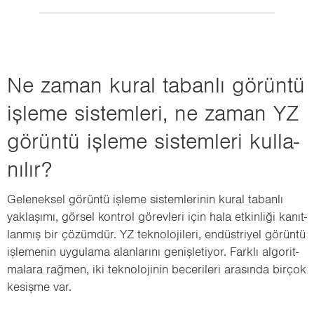
Ne zaman kural ta­ban­lı gö­rün­tü
iş­le­me sis­tem­le­ri, ne zaman YZ
gö­rün­tü iş­le­me sis­tem­le­ri kul­la­
nı­lır?
Ge­le­nek­sel gö­rün­tü iş­le­me sis­tem­le­ri­nin kural ta­ban­lı
yak­la­şı­mı, gör­sel kont­rol gö­rev­le­ri için hala et­kin­li­ği ka­nıt­
lan­mış bir çö­züm­dür. YZ tek­no­lo­ji­le­ri, en­düst­ri­yel gö­rün­tü
iş­le­me­nin uy­gu­la­ma alan­la­rı­nı ge­niş­le­ti­yor. Fark­lı al­go­rit­
ma­la­ra rağ­men, iki tek­no­lo­ji­nin be­ce­ri­le­ri ara­sın­da bir­çok
ke­siş­me var.