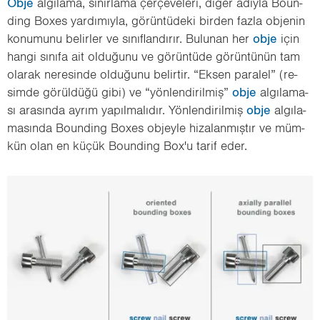
Obje
al­gı­la­ma, sı­nır­la­ma çer­çe­ve­le­ri, diğer adıy­la Bo­un­
ding Boxes yar­dı­mıy­la, gö­rün­tü­de­ki bir­den fazla ob­je­nin
ko­nu­mu­nu be­lir­ler ve sı­nıf­lan­dı­rır. Bu­lu­nan her
obje
için
hangi sı­nı­fa ait ol­du­ğu­nu ve gö­rün­tü­de gö­rün­tü­nün tam
ola­rak ne­re­sin­de ol­du­ğu­nu be­lir­tir. “Eksen pa­ra­lel” (re­
sim­de gö­rül­dü­ğü gibi) ve “yön­len­di­ril­miş”
obje
al­gı­la­ma­
sı ara­sın­da ayrım ya­pıl­ma­lı­dır. Yön­len­di­ril­miş
obje
al­gı­la­
ma­sın­da Bo­un­ding Boxes ob­jey­le hi­za­lan­mış­tır ve müm­
kün olan en küçük Bo­un­ding Box'u tarif eder.