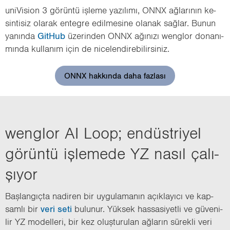
uni­Vi­si­on 3 gö­rün­tü iş­le­me ya­zı­lı­mı, ONNX ağ­la­rı­nın ke­
sin­ti­siz ola­rak en­teg­re edil­me­si­ne ola­nak sağ­lar. Bunun
ya­nın­da
Git­Hub
üze­rin­den ONNX ağı­nı­zı wenglor do­na­nı­
mın­da kul­la­nım için de ni­ce­len­di­re­bi­lir­si­niz.
ONNX hakkında daha fazlası
wenglor AI Loop; en­düst­ri­yel
gö­rün­tü iş­le­me­de YZ nasıl ça­lı­
şı­yor
Baş­lan­gıç­ta na­di­ren bir uy­gu­la­ma­nın açık­la­yı­cı ve kap­
sam­lı bir
veri seti
bu­lu­nur. Yük­sek has­sa­si­yet­li ve gü­ve­ni­
lir YZ mo­del­le­ri, bir kez oluş­tu­ru­lan ağ­la­rın sü­rek­li veri