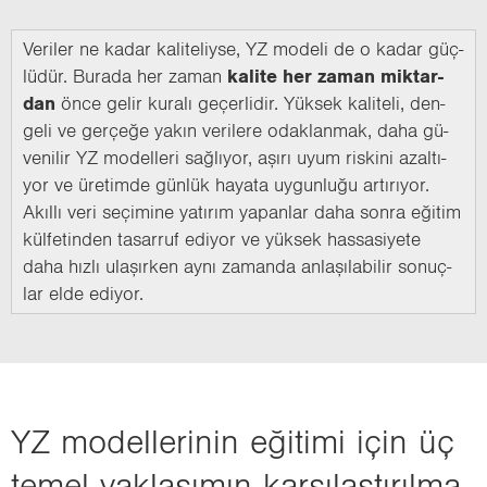
Ve­ri­ler ne kadar ka­li­te­liy­se, YZ mo­de­li de o kadar güç­
lü­dür. Bu­ra­da her zaman
ka­li­te her zaman mik­tar­
dan
önce gelir ku­ra­lı ge­çer­li­dir. Yük­sek ka­li­te­li, den­
ge­li ve ger­çe­ğe yakın ve­ri­le­re odak­lan­mak, daha gü­
ve­ni­lir YZ mo­del­le­ri sağ­lı­yor, aşırı uyum ris­ki­ni azal­tı­
yor ve üre­tim­de gün­lük ha­ya­ta uy­gun­lu­ğu ar­tı­rı­yor.
Akıl­lı veri se­çi­mi­ne ya­tı­rım ya­pan­lar daha sonra eği­tim
kül­fe­tin­den ta­sar­ruf edi­yor ve yük­sek has­sa­si­ye­te
daha hızlı ula­şır­ken aynı za­man­da an­la­şı­la­bi­lir so­nuç­
lar elde edi­yor.
YZ mo­del­le­ri­nin eği­ti­mi için üç
temel yak­la­şı­mın kar­şı­laş­tı­rıl­ma­