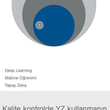
1
Deep Learning
Makine Öğrenimi
Yapay Zeka
Ka­li­te kont­rol­de YZ kul­lan­ma­nın