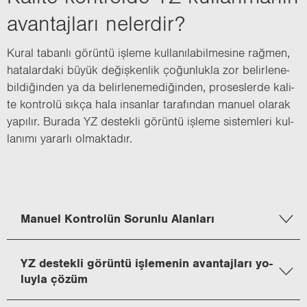
avan­taj­la­rı ne­ler­dir?
Kural ta­ban­lı gö­rün­tü iş­le­me kul­la­nı­la­bil­me­si­ne rağ­men,
ha­ta­lar­da­ki büyük de­ğiş­ken­lik ço­ğun­luk­la zor be­lir­le­ne­
bil­di­ğin­den ya da be­lir­le­ne­me­di­ğin­den, pro­ses­ler­de ka­li­
te kont­ro­lü sıkça hala in­san­lar ta­ra­fın­dan ma­nu­el ola­rak
ya­pı­lır. Bu­ra­da YZ des­tek­li gö­rün­tü iş­le­me sis­tem­le­ri kul­
la­nı­mı ya­rar­lı ol­mak­ta­dır.
Ma­nu­el Kont­ro­lün So­run­lu Alan­la­rı
YZ des­tek­li gö­rün­tü iş­le­me­nin avan­taj­la­rı yo­
luy­la çözüm