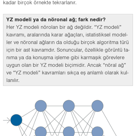
kadar bir­çok ör­nek­te tek­rar­la­nır.
YZ mo­de­li ya da nö­ro­nal ağ; fark nedir?
Her YZ mo­de­li nö­ro­lan bir ağ de­ğil­dir. “YZ mo­de­li”
kav­ra­mı, ara­la­rın­da karar ağaç­la­rı, is­ta­tis­tik­sel mo­del­
ler ve nö­ro­nal ağ­la­rın da ol­du­ğu bir­çok al­go­rit­ma türü
için bir ast kav­ram­dır. So­nun­cu­lar, özel­lik­le gö­rün­tü ta­
nı­ma ya da ko­nuş­ma iş­le­me gibi kar­ma­şık gö­rev­le­re
uygun olan bir YZ mo­de­li bi­çi­mi­dir. Ancak “nöral ağ”
ve “YZ mo­de­li” kav­ram­la­rı sıkça eş an­lam­lı ola­rak kul­
la­nı­lır.