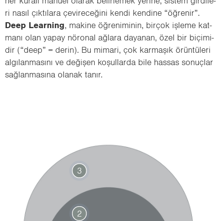
her ku­ra­lı ma­nu­el ola­rak be­lir­le­mek ye­ri­ne, sis­tem gir­di­le­
ri nasıl çık­tı­la­ra çe­vi­re­ce­ği­ni kendi ken­di­ne “öğ­re­nir”.
Deep Le­ar­ning
, ma­ki­ne öğ­re­ni­mi­nin, bir­çok iş­le­me kat­
ma­nı olan yapay nö­ro­nal ağ­la­ra da­ya­nan, özel bir bi­çi­mi­
dir (“deep” = derin). Bu mi­ma­ri, çok kar­ma­şık örün­tü­le­ri
al­gı­lan­ma­sı­nı ve de­ği­şen ko­şul­lar­da bile has­sas so­nuç­lar
sağ­lan­ma­sı­na ola­nak tanır.
3
2