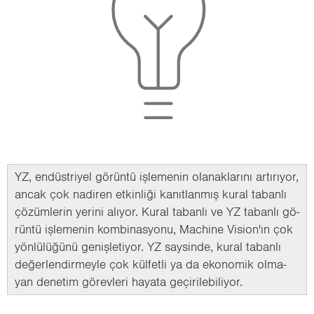
YZ, en­düst­ri­yel gö­rün­tü iş­le­me­nin ola­nak­la­rı­nı ar­tı­rı­yor,
ancak çok na­di­ren et­kin­li­ği ka­nıt­lan­mış kural ta­ban­lı
çö­züm­le­rin ye­ri­ni alı­yor. Kural ta­ban­lı ve YZ ta­ban­lı gö­
rün­tü iş­le­me­nin kom­bi­nas­yo­nu, Mac­hi­ne Vi­si­on'ın çok
yön­lü­lü­ğü­nü ge­niş­le­ti­yor. YZ say­sin­de, kural ta­ban­lı
de­ğer­len­dir­mey­le çok kül­fet­li ya da eko­no­mik ol­ma­
yan de­ne­tim gö­rev­le­ri ha­ya­ta ge­çi­ri­le­bi­li­yor.