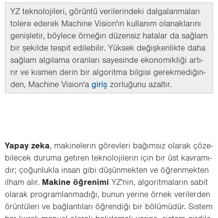
YZ tek­no­lo­ji­le­ri, gö­rün­tü ve­ri­le­rin­de­ki dal­ga­lan­ma­la­rı
to­le­re ede­rek Mac­hi­ne Vi­si­on'ın kul­la­nım ola­nak­la­rı­nı
ge­niş­le­tir, böy­le­ce ör­ne­ğin dü­zen­siz ha­ta­lar da sağ­lam
bir şe­kil­de tes­pit edi­le­bi­lir. Yük­sek de­ğiş­ken­lik­te daha
sağ­lam al­gı­la­ma oran­la­rı sa­ye­sin­de eko­no­mik­li­ği ar­tı­
rır ve kıs­men derin bir al­go­rit­ma bil­gi­si ge­rek­me­di­ğin­
den, Mac­hi­ne Vi­si­on'a
giriş
zor­lu­ğu­nu azal­tır.
Yapay zeka
, ma­ki­ne­le­rin gö­rev­le­ri ba­ğım­sız ola­rak çö­ze­
bi­lecek du­ru­ma ge­ti­ren tek­no­lo­ji­le­rin için bir üst kav­ra­mı­
dır; ço­ğun­luk­la insan gibi dü­şün­mek­ten ve öğ­ren­mek­ten
ilham alır.
Ma­ki­ne öğ­re­ni­mi
YZ'nin, al­go­rit­ma­la­rın sabit
ola­rak prog­ram­lan­ma­dı­ğı, bunun ye­ri­ne örnek ve­ri­ler­den
örün­tü­le­ri ve bağ­lan­tı­la­rı öğ­ren­di­ği bir bö­lü­mü­dür. Sis­tem