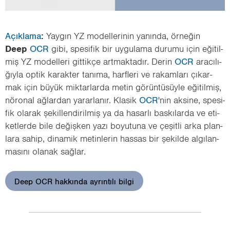
Açık­la­ma
:
Yay­gın YZ mo­del­le­ri­nin ya­nın­da, ör­ne­ğin
Deep
OCR
gibi, spe­si­fik bir uy­gu­la­ma du­ru­mu için eği­til­
miş YZ mo­del­le­ri git­tik­çe art­mak­ta­dır. Derin
OCR
ara­cı­lı­
ğıy­la optik ka­rak­ter ta­nı­ma, harf­le­ri ve ra­kam­la­rı çı­kar­
mak için büyük mik­tar­lar­da metin gö­rün­tü­süy­le eği­til­miş,
nö­ro­nal ağ­lar­dan ya­rar­la­nır. Kla­sik
OCR
'nin ak­si­ne, spe­si­
fik ola­rak şe­kil­len­di­ril­miş ya da ha­sar­lı bas­kı­lar­da ve eti­
ket­ler­de bile de­ğiş­ken yazı bo­yu­tu­na ve çe­şit­li arka plan­
la­ra sahip, di­na­mik me­tin­le­rin has­sas bir şe­kil­de al­gı­lan­
ma­sı­nı ola­nak sağ­lar.
Deep OCR hakkında ayrıntılı bilgi