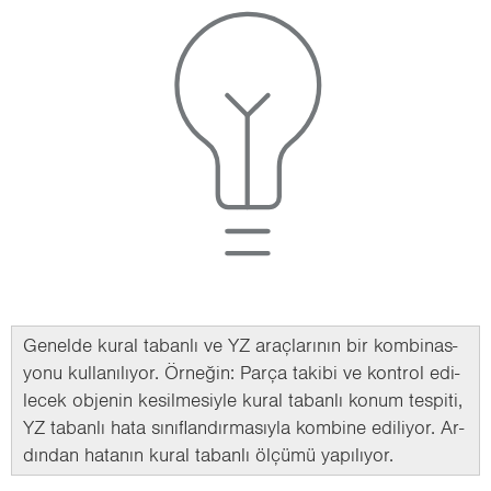
Ge­nel­de kural ta­ban­lı ve YZ araç­la­rı­nın bir kom­bi­nas­
yo­nu kul­la­nı­lı­yor. Ör­ne­ğin: Parça ta­ki­bi ve kont­rol edi­
lecek ob­je­nin ke­sil­me­siy­le kural ta­ban­lı konum tes­pi­ti,
YZ ta­ban­lı hata sı­nıf­lan­dır­ma­sıy­la kom­bi­ne edi­li­yor. Ar­
dın­dan ha­ta­nın kural ta­ban­lı öl­çü­mü ya­pı­lı­yor.