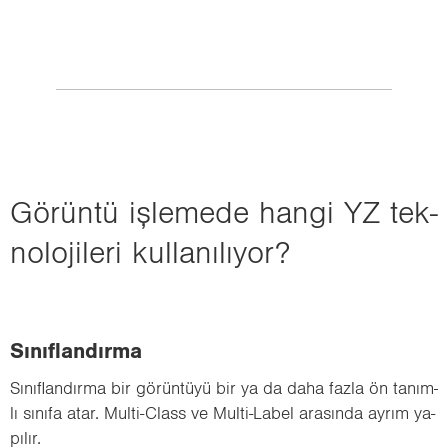
Gö­rün­tü iş­le­me­de hangi YZ tek­
no­lo­ji­le­ri kul­la­nı­lı­yor?
Sı­nıf­lan­dır­ma
Sı­nıf­lan­dır­ma bir gö­rün­tü­yü bir ya da daha fazla ön ta­nım­
lı sı­nı­fa atar. Multi-​Class ve Multi-​Label ara­sın­da ayrım ya­
pı­lır.