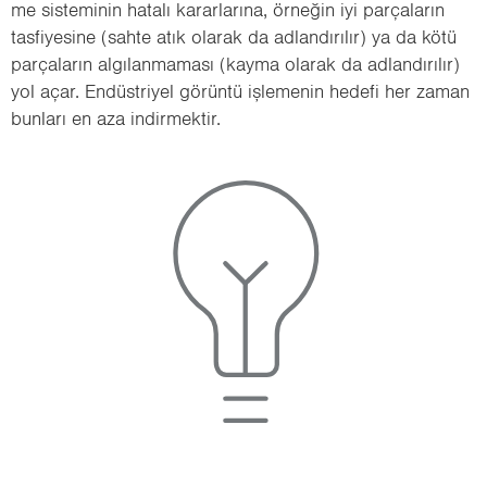
me sis­te­mi­nin ha­ta­lı ka­rar­la­rı­na, ör­ne­ğin iyi par­ça­la­rın
tas­fi­ye­si­ne (sahte atık ola­rak da ad­lan­dı­rı­lır) ya da kötü
par­ça­la­rın al­gı­lan­ma­ma­sı (kayma ola­rak da ad­lan­dı­rı­lır)
yol açar. En­düst­ri­yel gö­rün­tü iş­le­me­nin he­de­fi her zaman
bun­la­rı en aza in­dir­mek­tir.