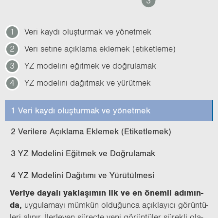
1
Veri kaydı oluşturmak ve yönetmek
2
Veri setine açıklama eklemek (etiketleme)
3
YZ modelini eğitmek ve doğrulamak
4
YZ modelini dağıtmak ve yürütmek
1 Veri kaydı oluşturmak ve yönetmek
2 Verilere Açıklama Eklemek (Etiketlemek)
3 YZ Modelini Eğitmek ve Doğrulamak
4 YZ Modelini Dağıtımı ve Yürütülmesi
Ve­ri­ye da­ya­lı yak­la­şı­mın ilk ve en önem­li adı­mın­
da,
uy­gu­la­ma­yı müm­kün ol­du­ğun­ca açık­la­yı­cı gö­rün­tü­
le­ri alı­nır. İler­le­yen sü­reç­te yeni gö­rün­tü­ler sü­rek­li ola­