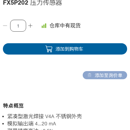
FX5P202
压力传感器
i
o
n
仓库中有现货
添加到购物车
添加至询价单
特点概览
紧凑型激光焊接 V4A 不锈钢外壳
模拟输出端 4…20 mA