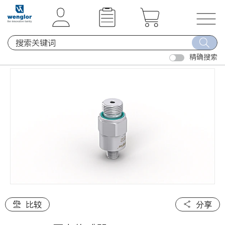
t
t
e
e
x
x
T
t
t
o
.
.
精确搜索
g
s
s
g
k
k
l
i
i
e
p
p
n
T
T
a
o
o
v
C
N
i
o
a
g
n
v
a
t
i
t
e
g
i
比较
分享
n
a
o
t
t
n