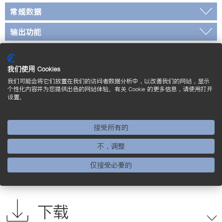
常规数据
输出功能
标准和证书
我们使用 Cookies
* 未经 UL 检定
我们可能会将它们放置在我们的访问者数据分析中，以改善我们的网站，显示
* *传感器适用于最高125 °C的介质温度。 安装时
个性化内容并为您提供出色的网站体验。有关 Cookie 的更多信息，请使用打开
设置。
请确保传感器外壳周围得到充分冷却。
接线图
接受所有的
不，调整
标定尺寸图
仅接受必要的
补充的产品
下载