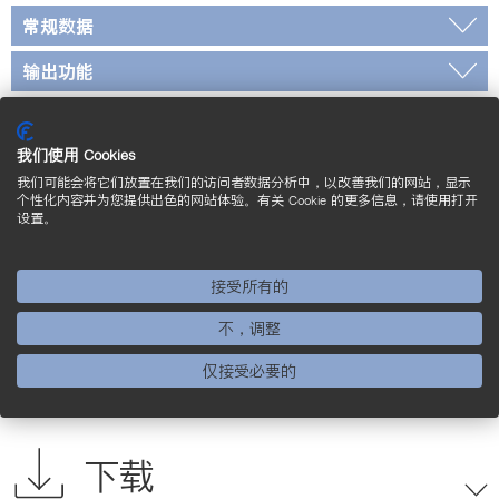
常规数据
输出功能
标准和证书
我们使用 Cookies
* 未经 UL 检定
我们可能会将它们放置在我们的访问者数据分析中，以改善我们的网站，显示
* *传感器适用于最高125 °C的介质温度。 安装时
个性化内容并为您提供出色的网站体验。有关 Cookie 的更多信息，请使用打开
设置。
请确保传感器外壳周围得到充分冷却。
接线图
接受所有的
不，调整
标定尺寸图
仅接受必要的
补充的产品
下载