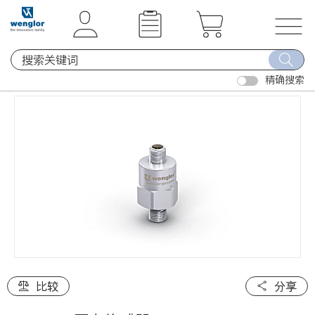
t
t
e
e
x
x
T
t
t
o
.
.
精确搜索
g
s
s
g
k
k
l
i
i
e
p
p
n
T
T
a
o
o
v
C
N
i
o
a
g
n
v
a
t
i
t
e
g
i
比较
分享
n
a
o
t
t
n