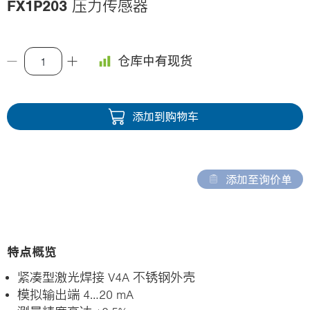
FX1P203
压力传感器
i
o
n
仓库中有现货
添加到购物车
添加至询价单
特点概览
紧凑型激光焊接 V4A 不锈钢外壳
模拟输出端 4…20 mA