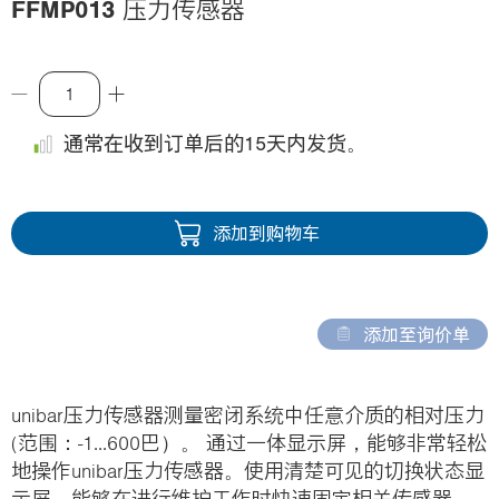
FFMP013
压力传感器
i
o
n
通常在收到订单后的15天内发货。
添加到购物车
添加至询价单
unibar压力传感器测量密闭系统中任意介质的相对压力
(范围：-1...600巴）。 通过一体显示屏，能够非常轻松
地操作unibar压力传感器。使用清楚可见的切换状态显
示屏，能够在进行维护工作时快速固定相关传感器。