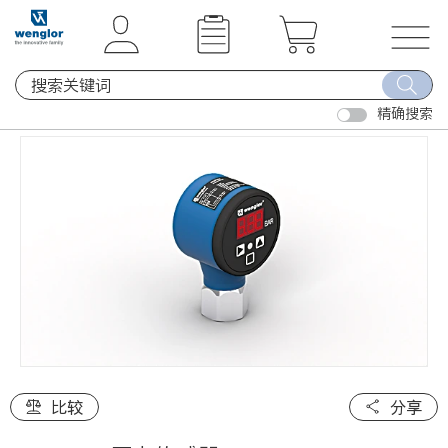
t
t
e
e
x
x
T
t
t
o
.
.
精确搜索
g
s
s
g
k
k
l
i
i
e
p
p
n
T
T
a
o
o
v
C
N
i
o
a
g
n
v
a
t
i
t
e
g
i
比较
分享
n
a
o
t
t
n