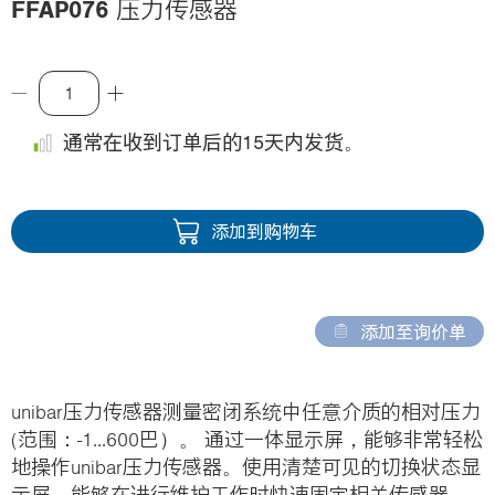
FFAP076
压力传感器
i
o
n
通常在收到订单后的15天内发货。
添加到购物车
添加至询价单
unibar压力传感器测量密闭系统中任意介质的相对压力
(范围：-1...600巴）。 通过一体显示屏，能够非常轻松
地操作unibar压力传感器。使用清楚可见的切换状态显
示屏，能够在进行维护工作时快速固定相关传感器。