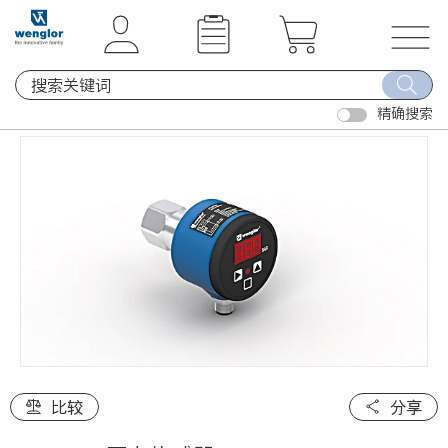
t
t
e
e
x
x
T
t
t
o
.
.
精确搜索
g
s
s
g
k
k
l
i
i
e
p
p
n
T
T
a
o
o
v
C
N
i
o
a
g
n
v
a
t
i
t
e
g
i
比较
分享
n
a
o
t
t
n