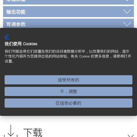
输出功能
可调参数
标准和证书
我们使用 Cookies
*经过 wenglor 检定
我们可能会将它们放置在我们的访问者数据分析中，以改善我们的网站，显示
个性化内容并为您提供出色的网站体验。有关 Cookie 的更多信息，请使用打开
设置。
接线图
接受所有的
操作面板
不，调整
标定尺寸图
仅接受必要的
补充的产品
下载