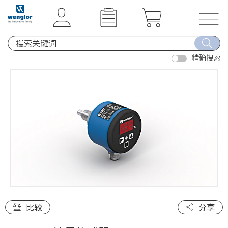
t
t
e
e
x
x
T
t
t
o
.
.
精确搜索
g
s
s
g
k
k
l
i
i
e
p
p
n
T
T
a
o
o
v
C
N
i
o
a
g
n
v
a
t
i
t
e
g
i
比较
分享
n
a
o
t
t
n