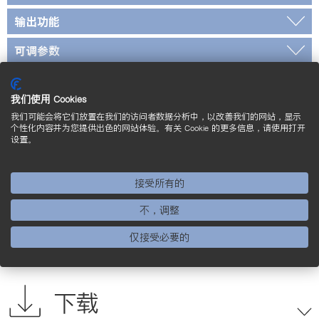
输出功能
可调参数
标准和证书
我们使用 Cookies
*经过 wenglor 检定
我们可能会将它们放置在我们的访问者数据分析中，以改善我们的网站，显示
个性化内容并为您提供出色的网站体验。有关 Cookie 的更多信息，请使用打开
设置。
接线图
操作面板
接受所有的
不，调整
标定尺寸图
仅接受必要的
补充的产品
下载