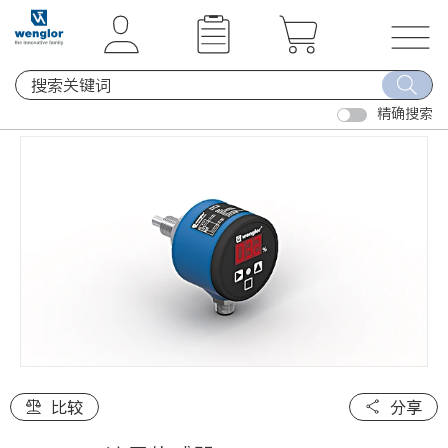
t
t
e
e
x
x
T
t
t
o
.
.
精确搜索
g
s
s
g
k
k
l
i
i
e
p
p
n
T
T
a
o
o
v
C
N
i
o
a
g
n
v
a
t
i
t
e
g
i
比较
分享
n
a
o
t
t
n