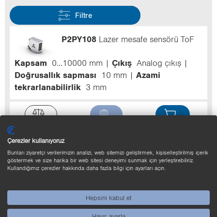
Filtre
P2PY108
Lazer mesafe sensörü ToF
Kapsam
0...10000 mm
Çıkış
Analog çıkış
Doğrusallık sapması
10 mm
Azami
tekrarlanabilirlik
3 mm
Çerezler kullanıyoruz
P2PY103
Lazer mesafe sensörü ToF
Bunları ziyaretçi verilerimizin analizi, web sitemizi geliştirmek, kişiselleştirilmiş içerik
göstermek ve size harika bir web sitesi deneyimi sunmak için yerleştirebiliriz.
Kullandığımız çerezler hakkında daha fazla bilgi için ayarları açın.
Kapsam
0...10000 mm
Hız
50 Hz*
Çıkış
NPN
Çıkış devresi
NO
Doğrusallık sapması
10 mm
Azami tekrarlanabilirlik
3 mm*
Hepsini kabul et
Hayır, ayarla