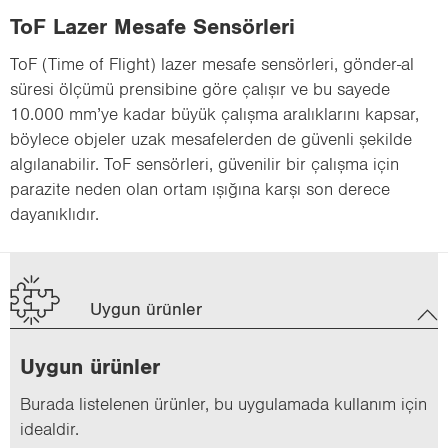
ToF Lazer Mesafe Sensörleri
ToF (Time of Flight) lazer mesafe sensörleri, gönder-al
süresi ölçümü prensibine göre çalışır ve bu sayede
10.000 mm’ye kadar büyük çalışma aralıklarını kapsar,
böylece objeler uzak mesafelerden de güvenli şekilde
algılanabilir. ToF sensörleri, güvenilir bir çalışma için
parazite neden olan ortam ışığına karşı son derece
dayanıklıdır.
Uygun ürünler
Uygun ürün­ler
Bu­ra­da lis­te­le­nen ürün­ler, bu uy­gu­la­ma­da kul­la­nım için
ide­al­dir.