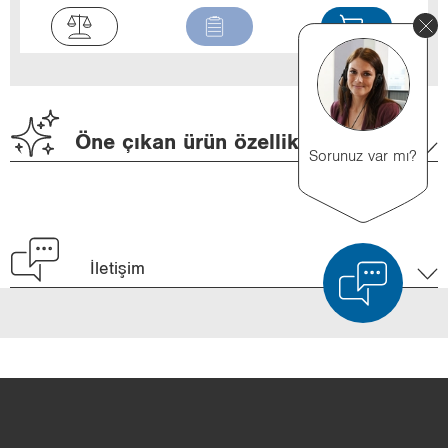
Öne çıkan ürün özellikleri
Sorunuz var mı?
İletişim
Ürün karşılaştırması
Ayrıntılı ürün karşılaştırması
Listeyi boşalt
Gizle