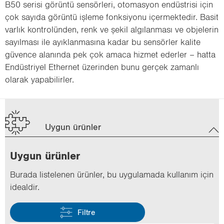
B50 serisi görüntü sensörleri, otomasyon endüstrisi için
çok sayıda görüntü işleme fonksiyonu içermektedir. Basit
varlık kontrolünden, renk ve şekil algılanması ve objelerin
sayılması ile ayıklanmasına kadar bu sensörler kalite
güvence alanında pek çok amaca hizmet ederler – hatta
Endüstriyel Ethernet üzerinden bunu gerçek zamanlı
olarak yapabilirler.
Uygun ürünler
Uygun ürün­ler
Bu­ra­da lis­te­le­nen ürün­ler, bu uy­gu­la­ma­da kul­la­nım için
ide­al­dir.
Filtre