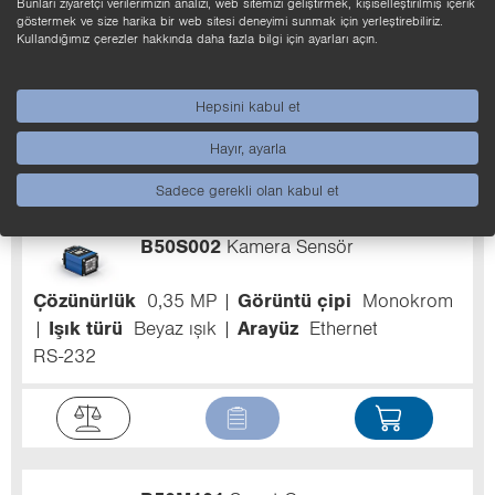
Bunları ziyaretçi verilerimizin analizi, web sitemizi geliştirmek, kişiselleştirilmiş içerik
ZVZF302
Alan aydınlatması beyaz
göstermek ve size harika bir web sitesi deneyimi sunmak için yerleştirebiliriz.
ışık, 188 × 188 mm
Kullandığımız çerezler hakkında daha fazla bilgi için ayarları açın.
Aydınlatma alanı
180 × 180 mm
Işık türü
Beyaz ışık
Koruma sınıfı
IP67
Hepsini kabul et
Hayır, ayarla
Sadece gerekli olan kabul et
B50S002
Kamera Sensör
Çözünürlük
0,35 MP
Görüntü çipi
Monokrom
Işık türü
Beyaz ışık
Arayüz
Ethernet
RS-232