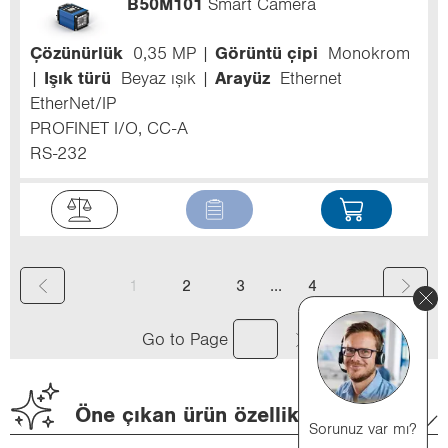
B50M101
Smart Camera
Çözünürlük
0,35 MP
Görüntü çipi
Monokrom
Işık türü
Beyaz ışık
Arayüz
Ethernet
EtherNet/IP
PROFINET I/O, CC-A
RS-232
(
...
1
2
3
4
c
Go to Page
u
r
Öne çıkan ürün özellikleri
r
Sorunuz var mı?