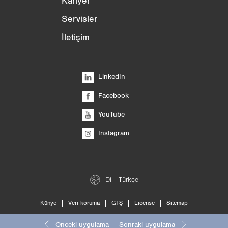
Kariyer
Servisler
İletişim
LinkedIn
Facebook
YouTube
Instagram
Dil - Türkçe
|
|
|
|
Künye
Veri koruma
GTŞ
License
Sitemap
Önceki uygulama
Sonraki uygulama