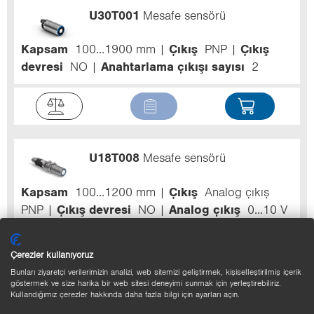
U30T001
Mesafe sensörü
Kapsam
100...1900 mm
Çıkış
PNP
Çıkış
devresi
NO
Anahtarlama çıkışı sayısı
2
U18T008
Mesafe sensörü
Kapsam
100...1200 mm
Çıkış
Analog çıkış
PNP
Çıkış devresi
NO
Analog çıkış
0...10 V
Anahtarlama çıkışı sayısı
1
Çerezler kullanıyoruz
Bunları ziyaretçi verilerimizin analizi, web sitemizi geliştirmek, kişiselleştirilmiş içerik
göstermek ve size harika bir web sitesi deneyimi sunmak için yerleştirebiliriz.
Kullandığımız çerezler hakkında daha fazla bilgi için ayarları açın.