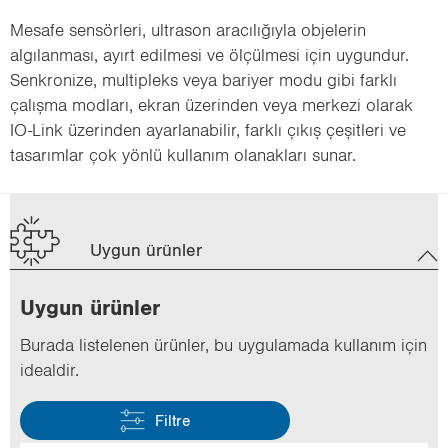
Mesafe sensörleri, ultrason aracılığıyla objelerin
algılanması, ayırt edilmesi ve ölçülmesi için uygundur.
Senkronize, multipleks veya bariyer modu gibi farklı
çalışma modları, ekran üzerinden veya merkezi olarak
IO-Link üzerinden ayarlanabilir, farklı çıkış çeşitleri ve
tasarımlar çok yönlü kullanım olanakları sunar.
Uygun ürünler
Uygun ürün­ler
Bu­ra­da lis­te­le­nen ürün­ler, bu uy­gu­la­ma­da kul­la­nım için
ide­al­dir.
Filtre