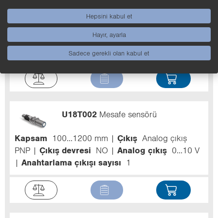
U18T010
Mesafe sensörü
Hepsini kabul et
Kapsam
100...1200 mm
Çıkış
Analog çıkış
Hayır, ayarla
PNP
Çıkış devresi
NO
Analog çıkış
4...20
mA
Anahtarlama çıkışı sayısı
1
Sadece gerekli olan kabul et
U18T002
Mesafe sensörü
Kapsam
100...1200 mm
Çıkış
Analog çıkış
PNP
Çıkış devresi
NO
Analog çıkış
0...10 V
Anahtarlama çıkışı sayısı
1