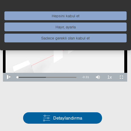
sas obje al­gı­la­ma­ya ola­nak sağ­lar
Hepsini kabul et
Hayır, ayarla
Sadece gerekli olan kabul et
Detaylandırma