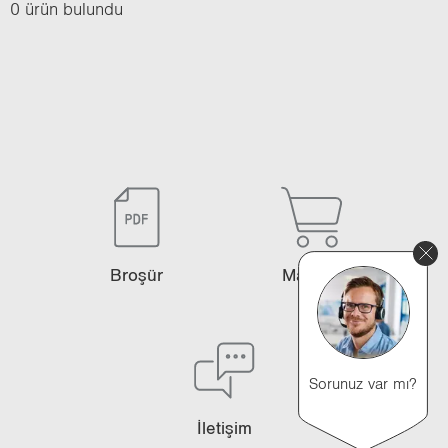
0 ürün bulundu
Bro­şür
Ma­ğa­za
Sorunuz var mı?
İle­ti­şim