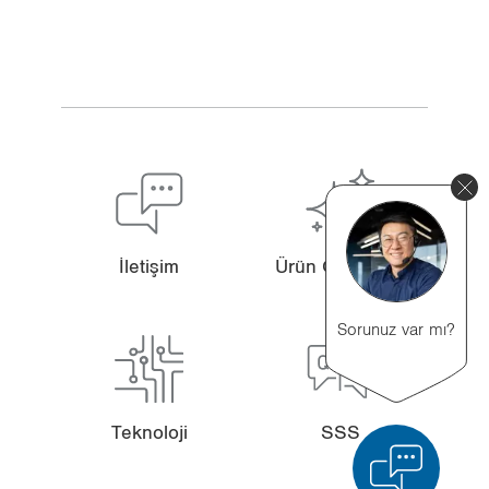
İle­ti­şim
Ürün Özel­lik­le­ri
Sorunuz var mı?
SSS
Tek­no­lo­ji