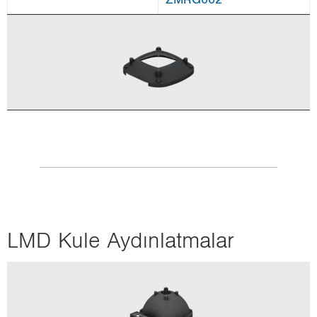
LMD Kule Ay­dın­lat­ma­lar