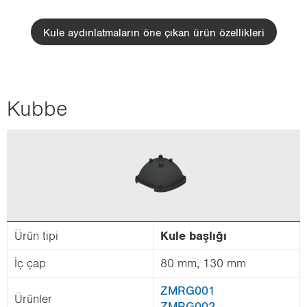
i
o
Kule aydınlatmaların öne çıkan ürün özellikleri
n
Kubbe
Ürün tipi
Kule baş­lı­ğı
İç çap
80 mm, 130 mm
ZMRG001
Ürün­ler
ZMRG002