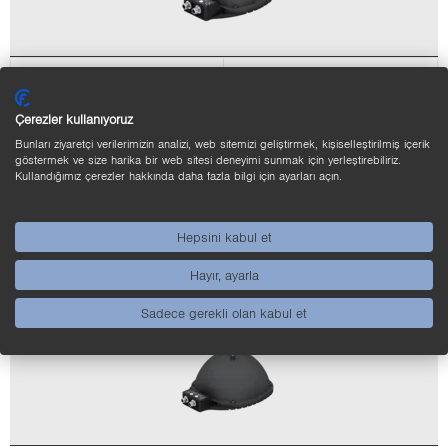
Ürün tipi
Kule ay­dın­lat­ma
İç çap
80 mm
Çerezler kullanıyoruz
Bunları ziyaretçi verilerimizin analizi, web sitemizi geliştirmek, kişiselleştirilmiş içerik
Kırmızı-​siyan
göstermek ve size harika bir web sitesi deneyimi sunmak için yerleştirebiliriz.
Kullandığımız çerezler hakkında daha fazla bilgi için ayarları açın.
Işık türü
Beyaz-​kızılötesi
Çoklu UV + beyaz
Hepsini kabul et
LMDX101
Ürün­ler
LMDX102
Hayır, ayarla
LMDX103
Sadece gerekli olan kabul et