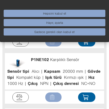
P1NE202
Karşılıklı Sensör
Hepsini kabul et
Sensör tipi
Alıcı
Kapsam
60000 mm
Gövde
tipi
Kompakt küp
Işık türü
Kırmızı ışık
Hız
Hayır, ayarla
1000 Hz
Çıkış
NPN
Çıkış devresi
NC+NO
Sadece gerekli olan kabul et
P1NE102
Karşılıklı Sensör
Sensör tipi
Alıcı
Kapsam
20000 mm
Gövde
tipi
Kompakt küp
Işık türü
Kırmızı ışık
Hız
1000 Hz
Çıkış
NPN
Çıkış devresi
NC+NO