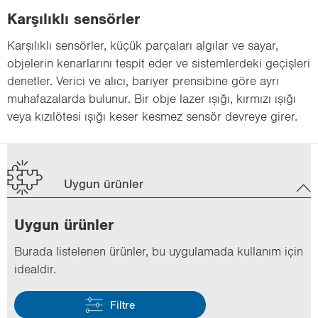
Karşılıklı sensörler
Karşılıklı sensörler, küçük parçaları algılar ve sayar,
objelerin kenarlarını tespit eder ve sistemlerdeki geçişleri
denetler. Verici ve alıcı, bariyer prensibine göre ayrı
muhafazalarda bulunur. Bir obje lazer ışığı, kırmızı ışığı
veya kızılötesi ışığı keser kesmez sensör devreye girer.
Uygun ürünler
Uygun ürün­ler
Bu­ra­da lis­te­le­nen ürün­ler, bu uy­gu­la­ma­da kul­la­nım için
ide­al­dir.
Filtre