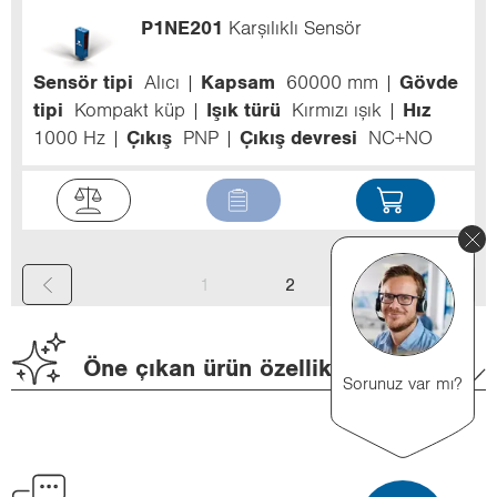
P1NE201
Karşılıklı Sensör
Sensör tipi
Alıcı
Kapsam
60000 mm
Gövde
tipi
Kompakt küp
Işık türü
Kırmızı ışık
Hız
1000 Hz
Çıkış
PNP
Çıkış devresi
NC+NO
(
1
2
c
u
Öne çıkan ürün özellikleri
Sorunuz var mı?
r
r
e