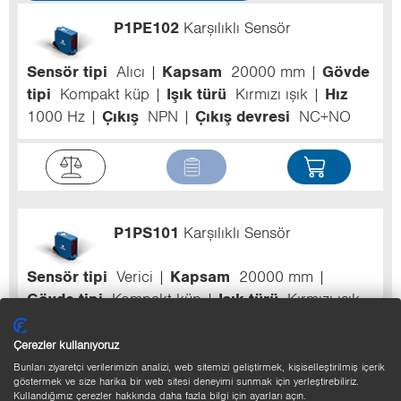
P1PE102
Karşılıklı Sensör
Sensör tipi
Alıcı
Kapsam
20000 mm
Gövde
tipi
Kompakt küp
Işık türü
Kırmızı ışık
Hız
1000 Hz
Çıkış
NPN
Çıkış devresi
NC+NO
P1PS101
Karşılıklı Sensör
Sensör tipi
Verici
Kapsam
20000 mm
Gövde tipi
Kompakt küp
Işık türü
Kırmızı ışık
Çerezler kullanıyoruz
Bunları ziyaretçi verilerimizin analizi, web sitemizi geliştirmek, kişiselleştirilmiş içerik
göstermek ve size harika bir web sitesi deneyimi sunmak için yerleştirebiliriz.
Kullandığımız çerezler hakkında daha fazla bilgi için ayarları açın.