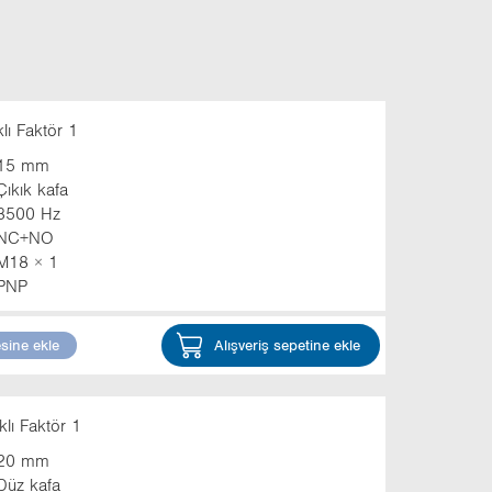
ı Faktör 1
15 mm
Çıkık kafa
3500 Hz
NC+NO
M18 × 1
PNP
esine ekle
Alışveriş sepetine ekle
lı Faktör 1
20 mm
Düz kafa