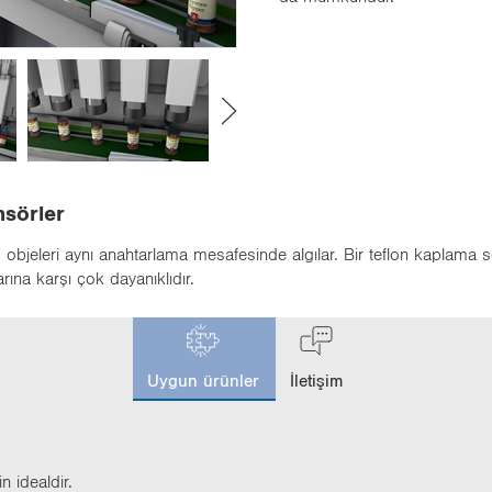
nsörler
 objeleri aynı anahtarlama mesafesinde algılar. Bir teflon kaplama se
rına karşı çok dayanıklıdır.
c
u
Uygun ürünler
İletişim
r
r
e
n
t
n ide­al­dir.