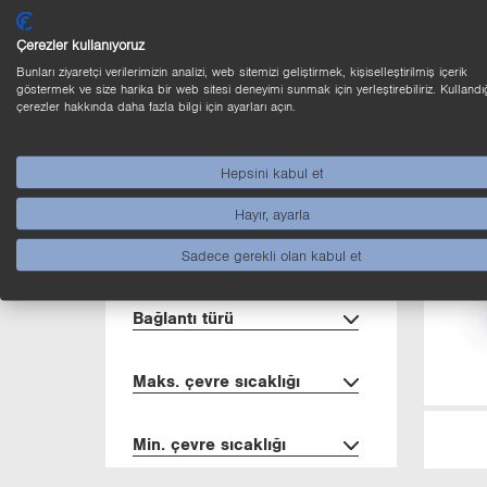
Öl­çü­ler
Çerezler kullanıyoruz
Gövde tipi
Bunları ziyaretçi verilerimizin analizi, web sitemizi geliştirmek, kişiselleştirilmiş içerik
göstermek ve size harika bir web sitesi deneyimi sunmak için yerleştirebiliriz. Kullandı
çerezler hakkında daha fazla bilgi için ayarları açın.
Gövde mal­ze­me­si
Hepsini kabul et
Ma­ter­yal
Hayır, ayarla
Ko­ru­ma sı­nı­fı
Sadece gerekli olan kabul et
Bağ­lan­tı türü
Maks. çevre sı­cak­lı­ğı
Min. çevre sı­cak­lı­ğı