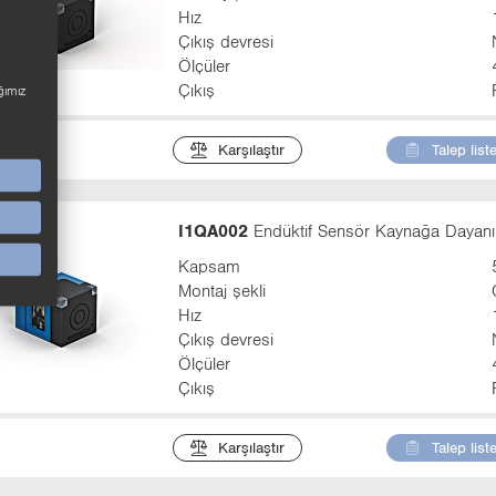
Hız
Çıkış devresi
Ölçüler
Çıkış
ğımız
Karşılaştır
Talep list
I1QA002
Endüktif Sensör Kaynağa Dayanık
Kapsam
Montaj şekli
Hız
Çıkış devresi
Ölçüler
Çıkış
Karşılaştır
Talep list