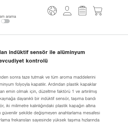
am arama
lan indüktif sensör ile alüminyum
mevcudiyet kontrolü
nden sonra taze tutmak ve tüm aroma maddelerini
inyum folyoyla kapatılır. Ardından plastik kapaklar
dan emin olmak için, düzeltme faktörü 1 ve artırılmış
kaynağa dayanıklı bir indüktif sensör, taşıma bandı
r, iki milimetre kalınlığındaki plastik kapağın altına
ü güvenilir şekilde değişmeyen anahtarlama mesafesi
arlama frekansları sayesinde yüksek taşıma hızlarında