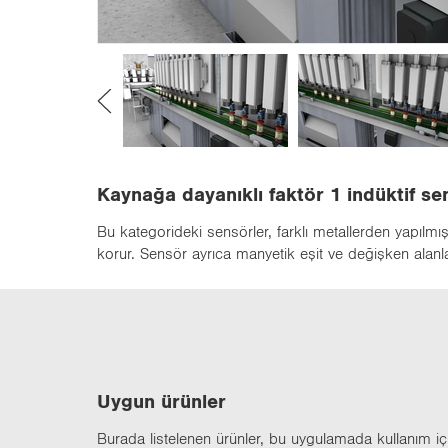
n
Kaynağa dayanıklı faktör 1 indüktif se
Bu kategorideki sensörler, farklı metallerden yapılmış
korur. Sensör ayrıca manyetik eşit ve değişken alanla
Uygun ürün­ler
Bu­ra­da lis­te­le­nen ürün­ler, bu uy­gu­la­ma­da kul­la­nım içi