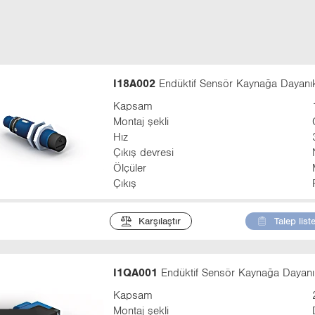
t
a
b
:
I18A002
Endüktif Sensör Kaynağa Dayanıkl
Kapsam
Montaj şekli
Hız
Çıkış devresi
Ölçüler
Çıkış
Karşılaştır
Talep list
I1QA001
Endüktif Sensör Kaynağa Dayanık
Kapsam
Montaj şekli