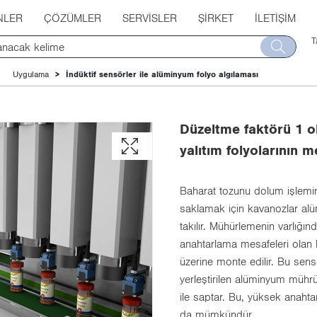
NLER
ÇÖZÜMLER
SERVISLER
ŞIRKET
İLETIŞIM
T
Uygulama
İndüktif sensörler ile alüminyum folyo algılaması
Düzeltme faktörü 1 o
yalıtım folyolarının 
Baharat tozunu dolum işlemi
saklamak için kavanozlar alüm
takılır. Mühürlemenin varlığın
anahtarlama mesafeleri olan 
üzerine monte edilir. Bu sensö
yerleştirilen alüminyum mühr
ile saptar. Bu, yüksek anaht
da mümkündür.