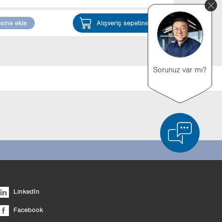
esine ekle
Alışveriş sepetine ekle
Sorunuz var mı?
ürün karşılaştırması
Listeyi boşalt
Gizle
LinkedIn
6/4
Facebook