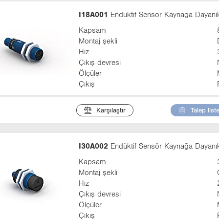
I18A001
Endüktif Sensör Kaynağa Dayanıkl
Kapsam
Montaj şekli
Hız
Çıkış devresi
Ölçüler
Çıkış
Karşılaştır
Talep list
I30A002
Endüktif Sensör Kaynağa Dayanıkl
Kapsam
Montaj şekli
Hız
Çıkış devresi
Ölçüler
Çıkış