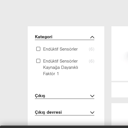
Ka­te­go­ri
En­dük­tif Sen­sör­ler
(6)
En­dük­tif Sen­sör­ler
(6)
Kay­na­ğa Da­ya­nık­lı
Fak­tör 1
Çıkış
Çıkış dev­re­si