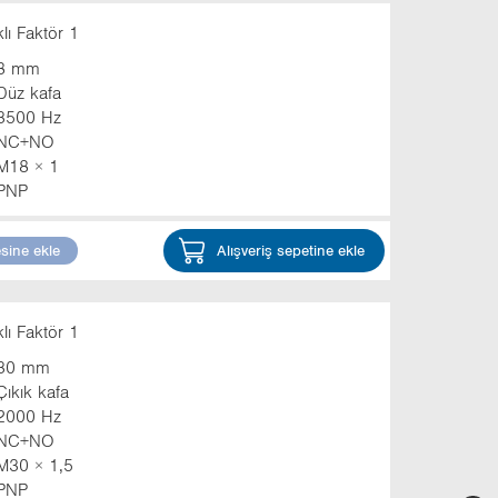
ı Faktör 1
8 mm
Düz kafa
3500 Hz
NC+NO
M18 × 1
PNP
esine ekle
Alışveriş sepetine ekle
ı Faktör 1
30 mm
Çıkık kafa
2000 Hz
NC+NO
M30 × 1,5
PNP