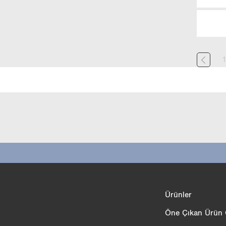
Ürün karşılaştırması
Ürünler
3/4
Öne Çıkan Ürün Ö