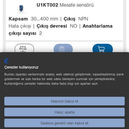
U1KT002
Mesafe sensörü
Kapsam
30...400 mm
Çıkış
NPN
Hata çıkışı
Çıkış devresi
NO
Anahtarlama
çıkışı sayısı
2
Çerezler kullanıyoruz
U1KT004
Mesafe sensörü
Bunları ziyaretçi verilerimizin analizi, web sitemizi geliştirmek, kişiselleştirilmiş içerik
göstermek ve size harika bir web sitesi deneyimi sunmak için yerleştirebiliriz.
Kullandığımız çerezler hakkında daha fazla bilgi için ayarları açın.
Kapsam
30...400 mm
Çıkış
PNP
Çıkış
devresi
NC+NO
Anahtarlama çıkışı sayısı
2
Hepsini kabul et
Hayır, ayarla
Sadece gerekli olan kabul et