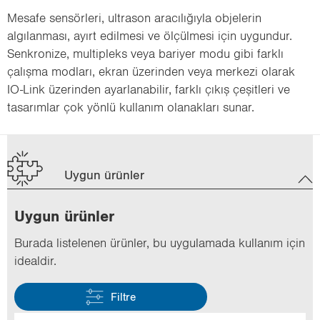
Mesafe sensörleri, ultrason aracılığıyla objelerin
algılanması, ayırt edilmesi ve ölçülmesi için uygundur.
Senkronize, multipleks veya bariyer modu gibi farklı
çalışma modları, ekran üzerinden veya merkezi olarak
IO-Link üzerinden ayarlanabilir, farklı çıkış çeşitleri ve
tasarımlar çok yönlü kullanım olanakları sunar.
Uygun ürünler
Uygun ürün­ler
Bu­ra­da lis­te­le­nen ürün­ler, bu uy­gu­la­ma­da kul­la­nım için
ide­al­dir.
Filtre