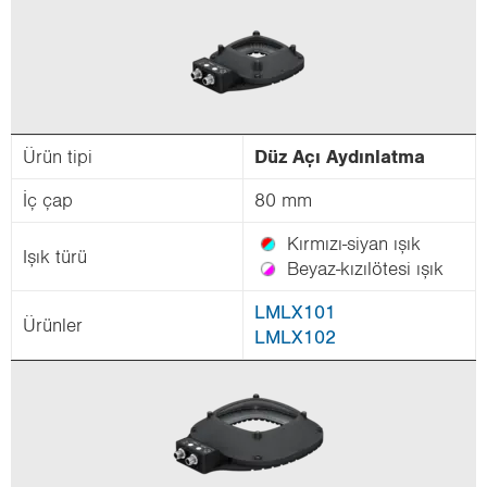
Ürün tipi
Düz Açı Ay­dın­lat­ma
İç çap
80 mm
Kırmızı-​siyan ışık
Işık türü
Beyaz-​kızılötesi ışık
LMLX101
Ürün­ler
LMLX102