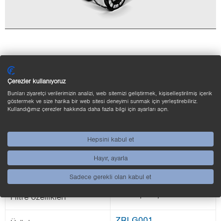
Çerezler kullanıyoruz
Bunları ziyaretçi verilerimizin analizi, web sitemizi geliştirmek, kişiselleştirilmiş içerik
göstermek ve size harika bir web sitesi deneyimi sunmak için yerleştirebiliriz.
Kullandığımız çerezler hakkında daha fazla bilgi için ayarları açın.
Hepsini kabul et
Angle Chan­ger
Ürün tipi
Hayır, ayarla
37 mm
İç çap
Sadece gerekli olan kabul et
±10° ışın açısı
Filt­re özel­lik­le­ri
ZRLG001