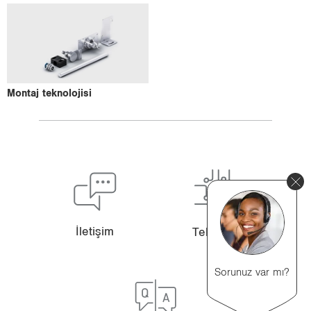
Mon­taj tek­no­lo­ji­si
İle­ti­şim
Tek­no­lo­ji
Sorunuz var mı?