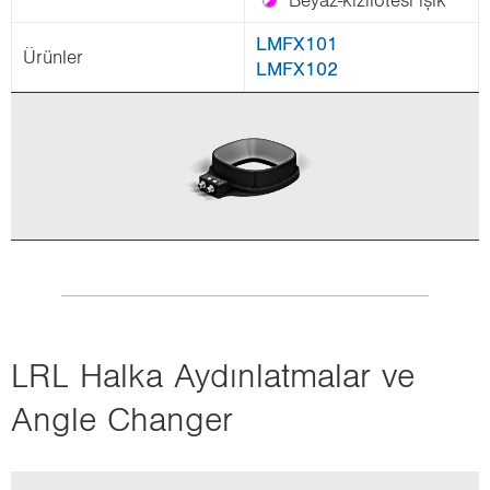
Beyaz-​kızılötesi ışık
LMFX101
Ürün­ler
LMFX102
LRL Halka Ay­dın­lat­ma­lar ve
Angle Chan­ger