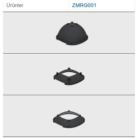
Ürün­ler
ZMRG001