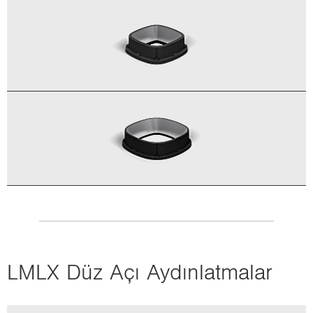
LMLX Düz Açı Ay­dın­lat­ma­lar