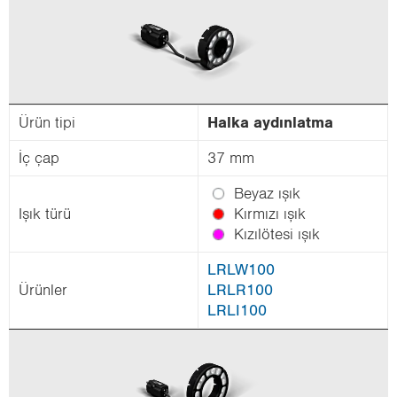
Ürün tipi
Halka ay­dın­lat­ma
İç çap
37 mm
Beyaz ışık
Işık türü
Kır­mı­zı ışık
Kı­zı­lö­te­si ışık
LRLW100
Ürün­ler
LRLR100
LRLI100