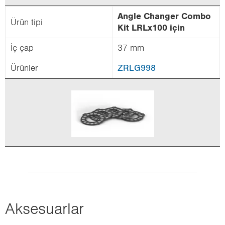
Angle Chan­ger Combo
Ürün tipi
Kit LRLx100 için
İç çap
37 mm
Ürün­ler
ZRLG998
Ak­se­su­ar­lar