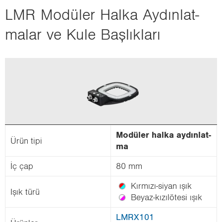
i
LMR Mo­dü­ler Halka Ay­dın­lat­
o
ma­lar ve Kule Baş­lık­la­rı
n
Mo­dü­ler halka ay­dın­lat­
Ürün tipi
ma
İç çap
80 mm
Kırmızı-​siyan ışık
Işık türü
Beyaz-​kızılötesi ışık
LMRX101