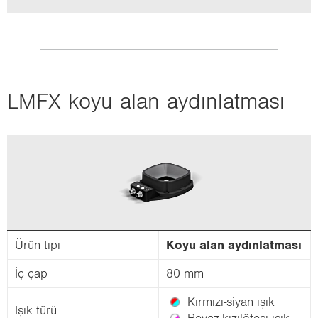
LMFX koyu alan ay­dın­lat­ma­sı
Ürün tipi
Koyu alan ay­dın­lat­ma­sı
İç çap
80 mm
Kırmızı-​siyan ışık
Işık türü