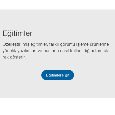
Eği­tim­ler
Özel­leş­ti­ril­miş eği­tim­ler, fark­lı gö­rün­tü iş­le­me ürün­le­ri­ne
yö­ne­lik ya­zı­lım­la­rı ve bun­la­rın nasıl kul­la­nıl­dı­ğı­nı tam ola­
rak gös­te­rir.
Eğitimlere git