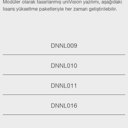
Mo­dü­ler ola­rak ta­sar­lan­mış uni­Vi­si­on ya­zı­lı­mı, aşa­ğı­da­ki
li­sans yük­selt­me pa­ket­le­riy­le her zaman ge­liş­ti­ri­le­bi­lir.
DNNL009
DNNL010
DNNL011
DNNL016