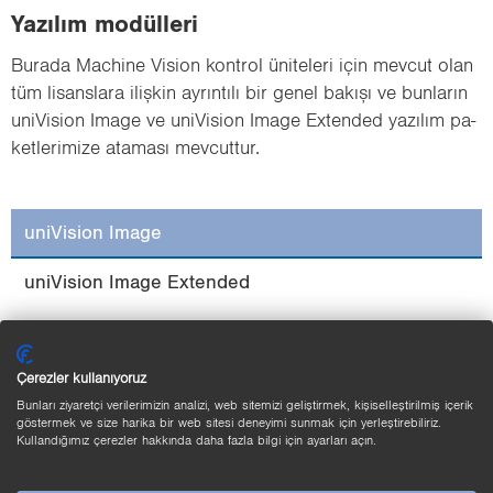
Ya­zı­lım mo­dül­le­ri
Bu­ra­da Mac­hi­ne Vi­si­on kont­rol üni­te­le­ri için mev­cut olan
tüm li­sans­la­ra iliş­kin ay­rın­tı­lı bir genel ba­kı­şı ve bun­la­rın
uni­Vi­si­on Image ve uni­Vi­si­on Image Extended ya­zı­lım pa­
ket­le­ri­mi­ze ata­ma­sı mev­cut­tur.
uniVision Image
uniVision Image Extended
Çerezler kullanıyoruz
Bunları ziyaretçi verilerimizin analizi, web sitemizi geliştirmek, kişiselleştirilmiş içerik
göstermek ve size harika bir web sitesi deneyimi sunmak için yerleştirebiliriz.
Kullandığımız çerezler hakkında daha fazla bilgi için ayarları açın.
Filtre
Eşik değer