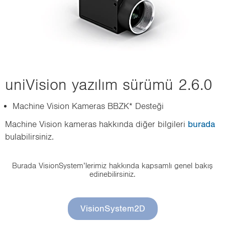
uni­Vi­si­on ya­zı­lım sü­rü­mü 2.6.0
Mac­hi­ne Vi­si­on Ka­me­ras BBZK* Des­te­ği
Mac­hi­ne Vi­si­on ka­me­ras hak­kın­da diğer bil­gi­le­ri
bu­ra­da
bu­la­bi­lir­si­niz.
Bu­ra­da Vi­si­onSys­tem’le­ri­miz hak­kın­da kap­sam­lı genel bakış
edi­ne­bi­lir­si­niz.
VisionSystem2D