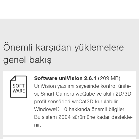
Önem­li kar­şı­dan yük­le­me­le­re
genel bakış
Software uniVision 2.6.1
(209 MB)
Uni­Vi­si­on ya­zı­lı­mı sa­ye­sin­de kont­rol üni­te­
si, Smart Ca­me­ra weQube ve akıl­lı 2D/3D
pro­fil sen­sör­le­ri weCat3D ku­ru­la­bi­lir.
Windows® 10 hak­kın­da önem­li bil­gi­ler:
Bu sis­tem 2004 sü­rü­mü­ne kadar des­tek­le­
nir.