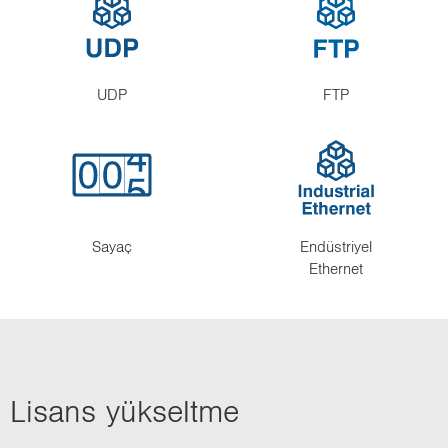
UDP
FTP
Sayaç
Endüstriyel
Ethernet
Li­sans yük­selt­me