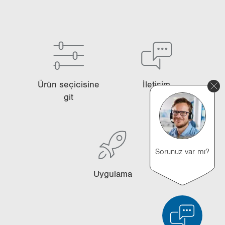
Ürün se­çi­ci­si­ne
İle­ti­şim
git
Sorunuz var mı?
Uy­gu­la­ma