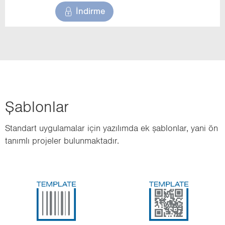
İndirme
Şab­lon­lar
Stan­dart uy­gu­la­ma­lar için ya­zı­lım­da ek şab­lon­lar, yani ön
ta­nım­lı pro­je­ler bu­lun­mak­ta­dır.