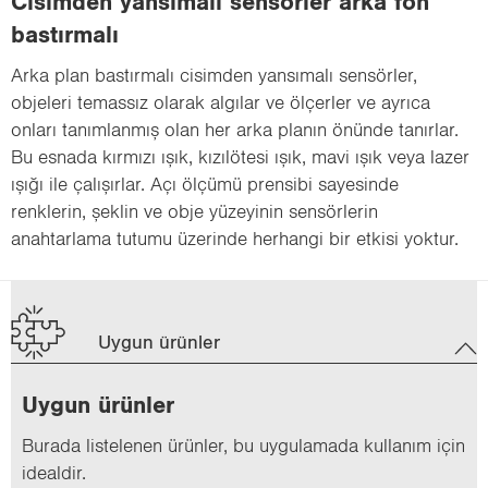
Cisimden yansımalı sensörler arka fon
bastırmalı
Arka plan bastırmalı cisimden yansımalı sensörler,
objeleri temassız olarak algılar ve ölçerler ve ayrıca
onları tanımlanmış olan her arka planın önünde tanırlar.
Bu esnada kırmızı ışık, kızılötesi ışık, mavi ışık veya lazer
ışığı ile çalışırlar. Açı ölçümü prensibi sayesinde
renklerin, şeklin ve obje yüzeyinin sensörlerin
anahtarlama tutumu üzerinde herhangi bir etkisi yoktur.
Uygun ürünler
Uygun ürün­ler
Bu­ra­da lis­te­le­nen ürün­ler, bu uy­gu­la­ma­da kul­la­nım için
ide­al­dir.