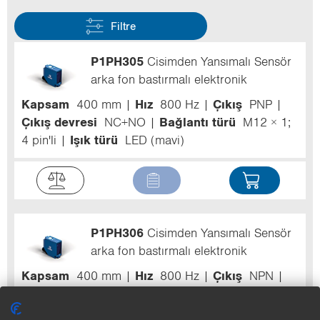
Filtre
P1PH305
Cisimden Yansımalı Sensör
arka fon bastırmalı elektronik
Kapsam
400 mm
Hız
800 Hz
Çıkış
PNP
Çıkış devresi
NC+NO
Bağlantı türü
M12 × 1;
4 pin'li
Işık türü
LED (mavi)
P1PH306
Cisimden Yansımalı Sensör
arka fon bastırmalı elektronik
Kapsam
400 mm
Hız
800 Hz
Çıkış
NPN
Çıkış devresi
NC+NO
Bağlantı türü
M12 × 1;
4 pin'li
Işık türü
LED (mavi)