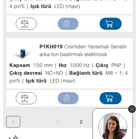
4 pin'li
Işık türü
LED (mavi)
P1KH019
Cisimden Yansımalı Sensör
arka fon bastırmalı elektronik
Kapsam
150 mm
Hız
1000 Hz
Çıkış
PNP
Çıkış devresi
NC+NO
Bağlantı türü
M8 × 1; 4
pin'li
Işık türü
LED (mavi)
(
1
2
c