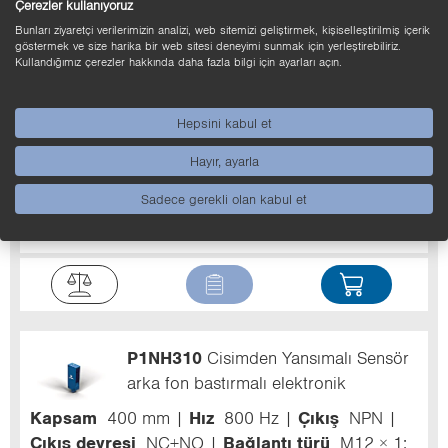
Çerezler kullanıyoruz
Bunları ziyaretçi verilerimizin analizi, web sitemizi geliştirmek, kişiselleştirilmiş içerik
göstermek ve size harika bir web sitesi deneyimi sunmak için yerleştirebiliriz.
Kullandığımız çerezler hakkında daha fazla bilgi için ayarları açın.
P1NH309
Cisimden Yansımalı Sensör
Hepsini kabul et
arka fon bastırmalı elektronik
Hayır, ayarla
Kapsam
400 mm
Hız
800 Hz
Çıkış
PNP
Sadece gerekli olan kabul et
Çıkış devresi
NC+NO
Bağlantı türü
M12 × 1;
4 pin'li
Işık türü
LED (mavi)
P1NH310
Cisimden Yansımalı Sensör
arka fon bastırmalı elektronik
Kapsam
400 mm
Hız
800 Hz
Çıkış
NPN
Çıkış devresi
NC+NO
Bağlantı türü
M12 × 1;