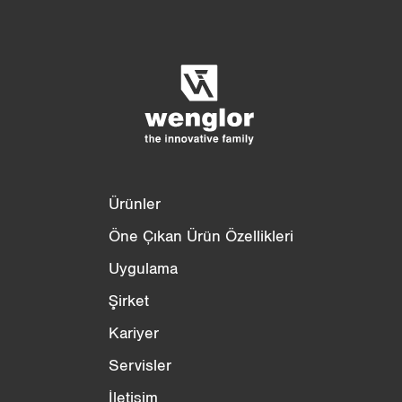
Ürün karşılaştırması
Ayrıntılı ürün karşılaştırması
Listeyi boşalt
Gizle
3/4
4/4
Ürünler
Öne Çıkan Ürün Özellikleri
Uygulama
Şirket
Kariyer
Servisler
İletişim