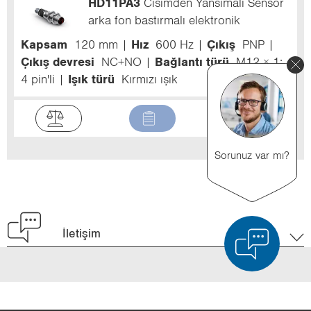
HD11PA3
Cisimden Yansımalı Sensör
arka fon bastırmalı elektronik
Kapsam
120 mm
Hız
600 Hz
Çıkış
PNP
Çıkış devresi
NC+NO
Bağlantı türü
M12 × 1;
4 pin'li
Işık türü
Kırmızı ışık
Sorunuz var mı?
İletişim