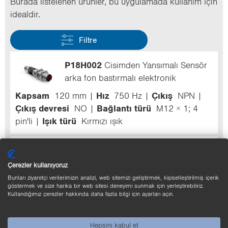
Bu­ra­da lis­te­le­nen ürün­ler, bu uy­gu­la­ma­da kul­la­nım için
ide­al­dir.
Filtre
P18H002
Cisimden Yansımalı Sensör
arka fon bastırmalı elektronik
Kapsam
120 mm
Hız
750 Hz
Çıkış
NPN
Çıkış devresi
NO
Bağlantı türü
M12 × 1; 4
pin'li
Işık türü
Kırmızı ışık
Çerezler kullanıyoruz
Bunları ziyaretçi verilerimizin analizi, web sitemizi geliştirmek, kişiselleştirilmiş içerik
göstermek ve size harika bir web sitesi deneyimi sunmak için yerleştirebiliriz.
P18H001
Cisimden Yansımalı Sensör
Kullandığımız çerezler hakkında daha fazla bilgi için ayarları açın.
arka fon bastırmalı elektronik
Kapsam
120 mm
Hız
750 Hz
Çıkış
PNP
Hepsini kabul et