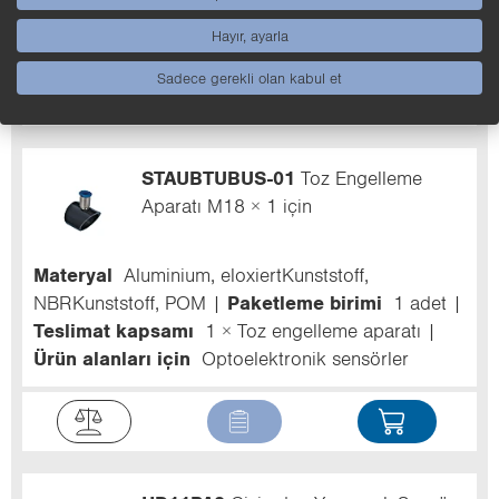
Çıkış devresi
NO
Bağlantı türü
M12 × 1; 4
pin'li
Işık türü
Kırmızı ışık
Hayır, ayarla
Sadece gerekli olan kabul et
STAUBTUBUS-01
Toz Engelleme
Aparatı M18 × 1 için
Materyal
Aluminium, eloxiertKunststoff,
NBRKunststoff, POM
Paketleme birimi
1 adet
Teslimat kapsamı
1 × Toz engelleme aparatı
Ürün alanları için
Optoelektronik sensörler