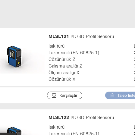
t
a
b
:
MLSL121
2D/3D Profil Sensörü
Işık türü
Lazer sınıfı (EN 60825-1)
Çözünürlük Z
Çalışma aralığı Z
Ölçüm aralığı X
Çözünürlük X
Karşılaştır
Talep list
MLSL122
2D/3D Profil Sensörü
Işık türü
Lazer sınıfı (EN 60825-1)