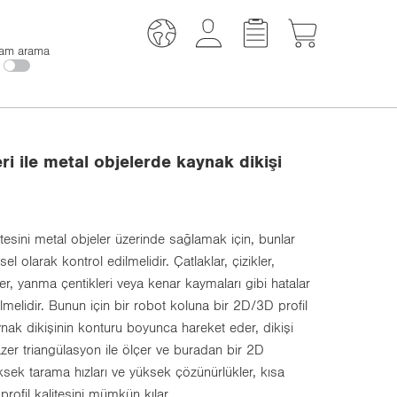
am arama
ri ile metal objelerde kaynak dikişi
itesini metal objeler üzerinde sağlamak için, bunlar
 olarak kontrol edilmelidir. Çatlaklar, çizikler,
r, yanma çentikleri veya kenar kaymaları gibi hatalar
dilmelidir. Bunun için bir robot koluna bir 2D/3D profil
nak dikişinin konturu boyunca hareket eder, dikişi
zer triangülasyon ile ölçer ve buradan bir 2D
üksek tarama hızları ve yüksek çözünürlükler, kısa
rofil kalitesini mümkün kılar.