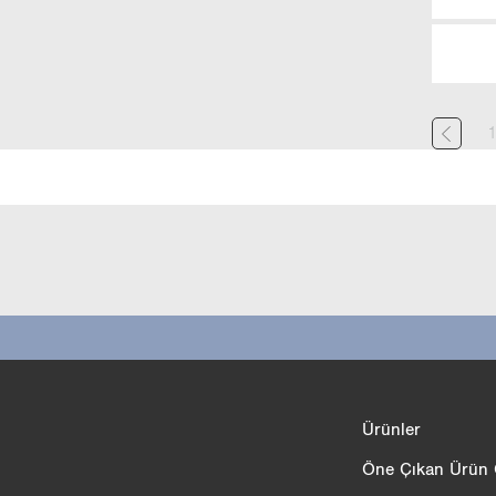
Ürün karşılaştırması
Ürünler
3/4
Öne Çıkan Ürün Ö