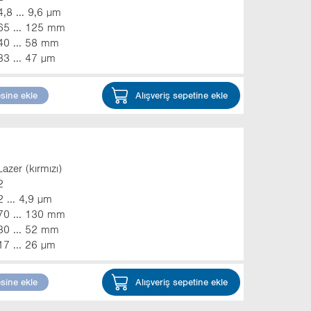
4,8 ... 9,6 µm
65 ... 125 mm
40 ... 58 mm
33 ... 47 µm
esine ekle
Alışveriş sepetine ekle
Lazer (kırmızı)
2
2 ... 4,9 µm
70 ... 130 mm
30 ... 52 mm
17 ... 26 µm
esine ekle
Alışveriş sepetine ekle