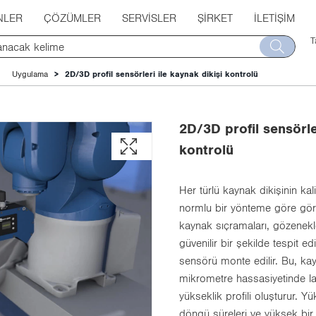
NLER
ÇÖZÜMLER
SERVISLER
ŞIRKET
İLETIŞIM
T
Uygulama
2D/3D profil sensörleri ile kaynak dikişi kontrolü
2D/3D profil sensörle
kontrolü
Her türlü kaynak dikişinin kal
normlu bir yönteme göre görsel
kaynak sıçramaları, gözenekle
güvenilir bir şekilde tespit e
sensörü monte edilir. Bu, kay
mikrometre hassasiyetinde la
yükseklik profili oluşturur. Y
döngü süreleri ve yüksek bir p