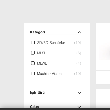
Ka­te­go­ri
2D/3D Sen­sör­ler
(10)
MLSL
(6)
MLWL
(4)
Mac­hi­ne Vi­si­on
(10)
Işık türü
Çıkış