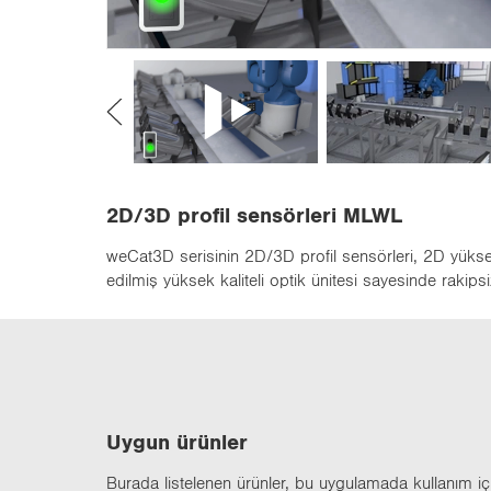
n
2D/3D profil sensörleri MLWL
weCat3D serisinin 2D/3D profil sensörleri, 2D yüksekl
edilmiş yüksek kaliteli optik ünitesi sayesinde rakipsiz
Uygun ürün­ler
Bu­ra­da lis­te­le­nen ürün­ler, bu uy­gu­la­ma­da kul­la­nım içi