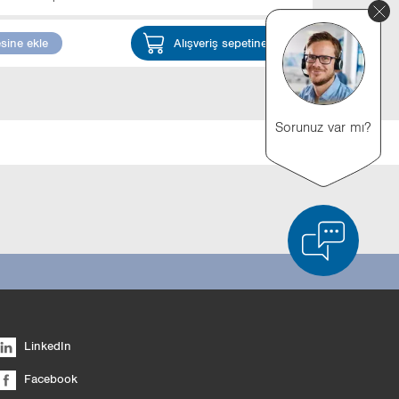
esine ekle
Alışveriş sepetine ekle
Sorunuz var mı?
ürün karşılaştırması
Listeyi boşalt
Gizle
LinkedIn
6/4
Facebook