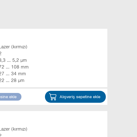
Lazer (kırmızı)
2
3,3 ... 5,2 µm
72 ... 108 mm
27 ... 34 mm
22 ... 28 µm
esine ekle
Alışveriş sepetine ekle
Lazer (kırmızı)
2