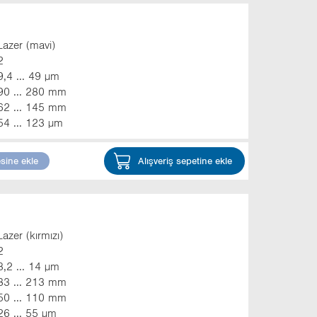
Lazer (mavi)
2
9,4 ... 49 µm
90 ... 280 mm
62 ... 145 mm
54 ... 123 µm
esine ekle
Alışveriş sepetine ekle
Lazer (kırmızı)
2
3,2 ... 14 µm
83 ... 213 mm
50 ... 110 mm
26 ... 55 µm