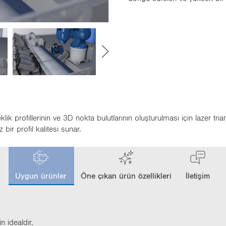
ik profillerinin ve 3D nokta bulutlarının oluşturulması için lazer tr
 bir profil kalitesi sunar.
c
u
Uygun ürünler
Öne çıkan ürün özellikleri
İletişim
r
r
e
n
t
n ide­al­dir.