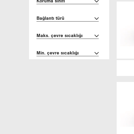
Ko­ru­ma sı­nı­fı
Bağ­lan­tı türü
Maks. çevre sı­cak­lı­ğı
Min. çevre sı­cak­lı­ğı