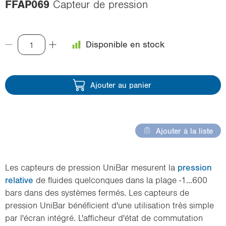
FFAP069
Capteur de pression
i
o
n
Disponible en stock
Ajouter au panier
Ajouter à la liste
Les capteurs de pression UniBar mesurent la
pression
relative
de fluides quelconques dans la plage -1...600
bars dans des systèmes fermés. Les capteurs de
pression UniBar bénéficient d'une utilisation très simple
par l'écran intégré. L'afficheur d'état de commutation