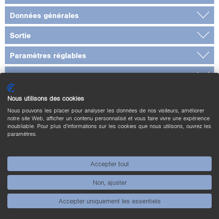
Données générales
Sortie
Paramètres réglables
Normes et certificats
Nous utilisons des cookies
* vérifié par wenglor
Nous pouvons les placer pour analyser les données de nos visiteurs, améliorer
notre site Web, afficher un contenu personnalisé et vous faire vivre une expérience
Schéma de raccordement
inoubliable. Pour plus d'informations sur les cookies que nous utilisons, ouvrez les
paramètres.
Panneau
Accepter tout
Image
Non, ajuster
Produits complémentaires
Accepter uniquement les essentiels