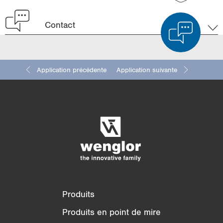
r
Contact
r
e
n
Application précédente
Application suivante
t
Comparaison des produits
)
Comparaison détaillée des produits
Vider la liste
Masquer
3/4
4/4
Produits
Produits en point de mire