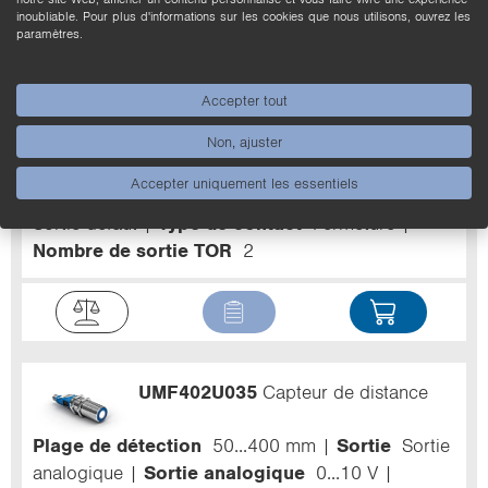
Nombre de sortie TOR
2
inoubliable. Pour plus d'informations sur les cookies que nous utilisons, ouvrez les
paramètres.
Accepter tout
U1KT001
Capteur de distance
Non, ajuster
Accepter uniquement les essentiels
Plage de détection
30...400 mm
Sortie
PNP
Sortie défaut
Type de contact
Fermeture
Nombre de sortie TOR
2
UMF402U035
Capteur de distance
Plage de détection
50...400 mm
Sortie
Sortie
analogique
Sortie analogique
0...10 V