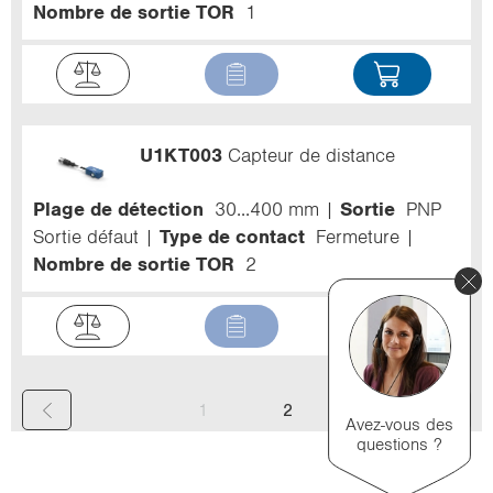
Nombre de sortie TOR
1
U1KT003
Capteur de distance
Plage de détection
30...400 mm
Sortie
PNP
Sortie défaut
Type de contact
Fermeture
Nombre de sortie TOR
2
(
1
2
Avez-vous des
questions ?
c
u