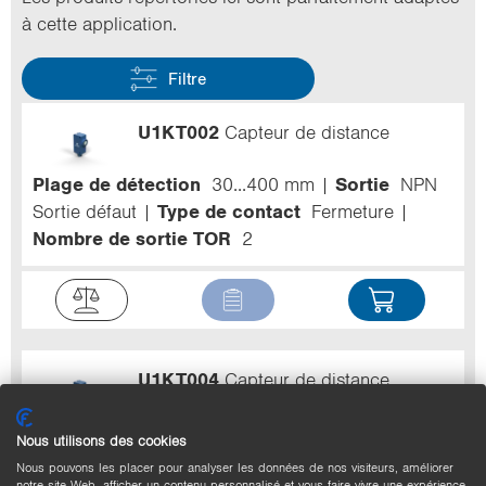
à cette ap­pli­ca­tion.
Filtre
U1KT002
Capteur de distance
Plage de détection
30...400 mm
Sortie
NPN
Sortie défaut
Type de contact
Fermeture
Nombre de sortie TOR
2
U1KT004
Capteur de distance
Plage de détection
30...400 mm
Sortie
PNP
Nous utilisons des cookies
Type de contact
Ouverture + Fermeture
Nous pouvons les placer pour analyser les données de nos visiteurs, améliorer
notre site Web, afficher un contenu personnalisé et vous faire vivre une expérience