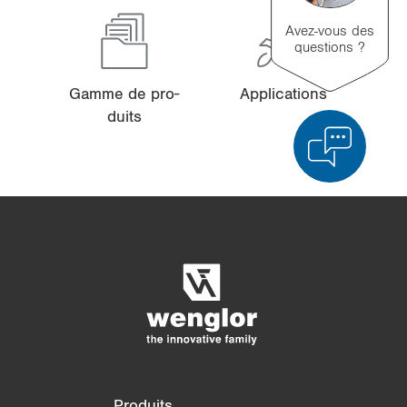
Avez-vous des
questions ?
Gamme de pro­
Ap­pli­ca­tions
duits
Comparaison des produits
Comparaison détaillée des produits
Vider la liste
Masquer
3/4
4/4
Produits