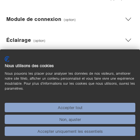
Module de connexion
(option)
Éclairage
(option)
Objectifs
(option)
Nous utilisons des cookies
Nous pouvons les placer pour analyser les données de nos visiteurs, améliorer
notre site Web, afficher un contenu personnalisé et vous faire vivre une expérience
Plaque d’étalonnage
(option)
inoubliable. Pour plus d'informations sur les cookies que nous utilisons, ouvrez les
paramètres.
Fixations pour éclairages
(option)
Accepter tout
Non, ajuster
Barillet de protection
(option)
Accepter uniquement les essentiels