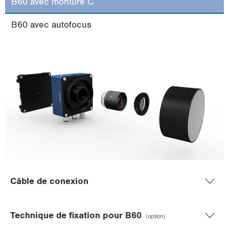
B60 avec monture C
i
o
B60 avec autofocus
n
Câble de conexion
Technique de fixation pour B60
(option)