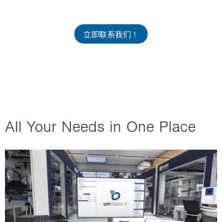
i
o
n
立即联系我们！
All Your Needs in One Place