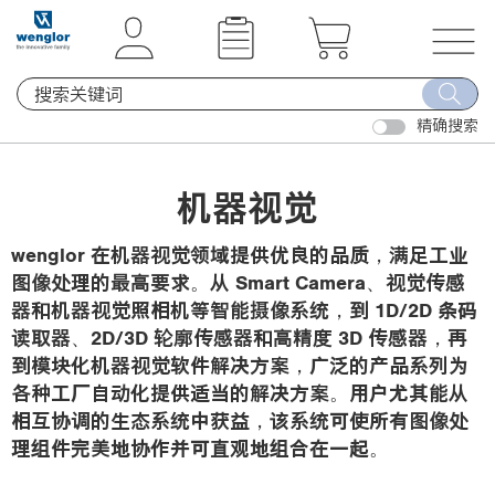
t
t
e
e
x
x
T
t
t
o
.
.
精确搜索
g
s
s
g
k
k
l
机器视觉
i
i
e
p
p
n
wenglor 在机器视觉领域提供优良的品质，满足工业
T
T
a
图像处理的最高要求。从 Smart Camera、视觉传感
o
o
v
器和机器视觉照相机等智能摄像系统，到 1D/2D 条码
C
N
i
读取器、2D/3D 轮廓传感器和高精度 3D 传感器，再
o
a
g
到模块化机器视觉软件解决方案，广泛的产品系列为
n
v
a
各种工厂自动化提供适当的解决方案。用户尤其能从
t
i
t
相互协调的生态系统中获益，该系统可使所有图像处
e
g
i
理组件完美地协作并可直观地组合在一起。
n
a
o
t
t
n