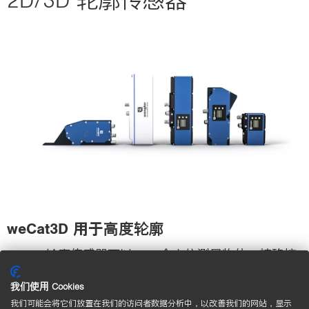
weCat3D 用于高度轮廓
2D/3D 轮廓传感器可以 360 全方位测量物体，精确控
制机器人的位置，且表面检验精度达到微米级。
我们使用 Cookies
wenglor 传感器的优势：性能优异、品种多样。由此可
我们可能会将它们放置在我们的访问者数据分析中，以改善我们的网站，显示
以精确、高效且可靠地拍摄和传输三维测量任务。