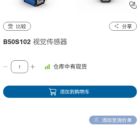
i
o
n
比较
分享
B50S102
视觉传感器
仓库中有现货
添加到购物车
添加至询价单