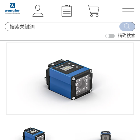
t
t
e
e
x
x
T
t
t
o
.
.
精确搜索
g
s
s
g
k
k
l
i
i
e
p
p
n
T
T
a
o
o
v
C
N
i
o
a
g
n
v
a
t
i
t
e
g
i
n
a
o
t
t
n