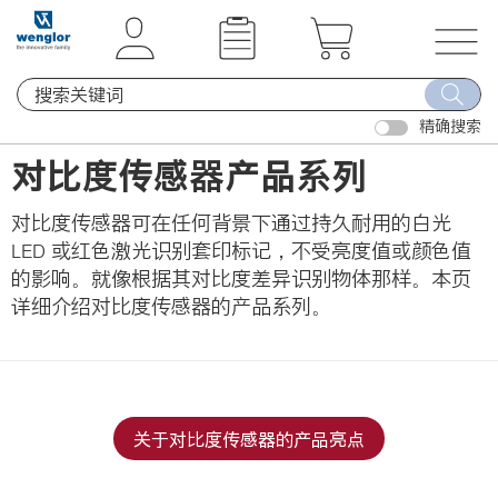
t
t
e
e
x
x
T
t
t
o
.
.
精确搜索
g
s
s
g
对比度传感器产品系列
k
k
l
i
i
e
对比度传感器可在任何背景下通过持久耐用的白光
p
p
n
LED 或红色激光识别套印标记，不受亮度值或颜色值
T
T
a
的影响。就像根据其对比度差异识别物体那样。本页
o
o
v
详细介绍对比度传感器的产品系列。
C
N
i
o
a
g
n
v
a
t
i
t
e
g
i
关于对比度传感器的产品亮点
n
a
o
t
t
n