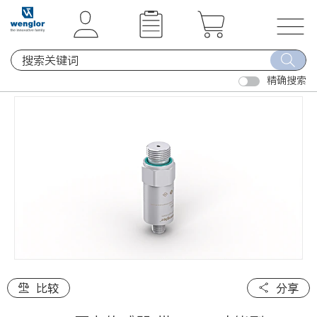
t
t
e
e
x
x
T
t
t
o
.
.
精确搜索
g
s
s
g
k
k
l
i
i
e
p
p
n
T
T
a
o
o
v
C
N
i
o
a
g
n
v
a
t
i
t
e
g
i
比较
分享
n
a
o
t
t
n