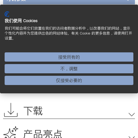
标准和证书
我们使用 Cookies
* 未经 UL 检定
我们可能会将它们放置在我们的访问者数据分析中，以改善我们的网站，显示
个性化内容并为您提供出色的网站体验。有关 Cookie 的更多信息，请使用打开
* *传感器适用于最高125 °C的介质温度。 安装时
设置。
请确保传感器外壳周围得到充分冷却。
接受所有的
接线图
不，调整
标定尺寸图
仅接受必要的
补充的产品
下载
产品亮点