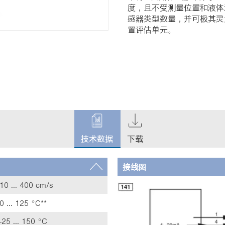
度，且不受测量位置和液体
感器类型数量，并可极其灵
置评估单元。
c
u
技术数据
下载
r
r
e
接线图
n
t
10 ... 400 cm/s
t
0 ... 125 °C**
a
b
-25 ... 150 °C