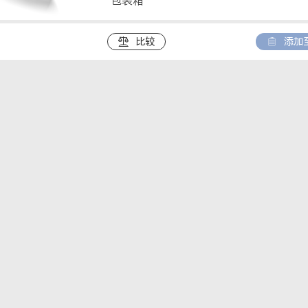
包装箱
a
b
:
比较
添加