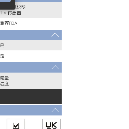
1 × 调试说明
1 × 传感器
兼容FDA
是
是
流量
温度