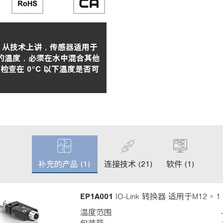
。 从技术上讲，传感器适用于
 以下的温度，必须在水中混合其他
查在 0°C 以下温度是否可
c
u
补充的产品 (1)
连接技术 (21)
软件 (1)
r
r
e
EP1A001
IO-Link 转换器 适用于M12 × 1
n
t
温度范围
t