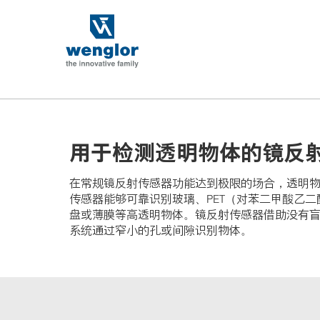
t
t
e
e
x
x
t
t
.
.
s
s
k
k
i
i
p
p
用于检测透明物体的镜反
T
T
o
o
C
N
在常规镜反射传感器功能达到极限的场合，透明
o
a
传感器能够可靠识别玻璃、PET（对苯二甲酸乙
n
v
盘或薄膜等高透明物体。镜反射传感器借助没有
t
i
系统通过窄小的孔或间隙识别物体。
e
g
n
a
t
t
i
o