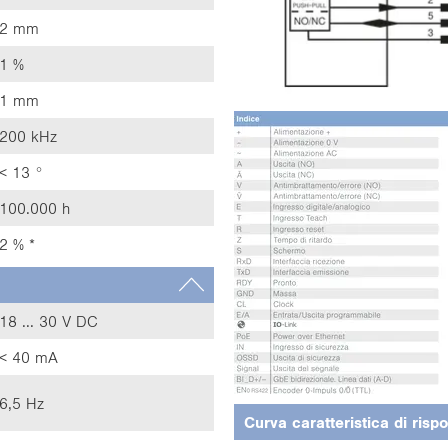
2 mm
1 %
1 mm
200 kHz
< 13 °
100.000 h
2 % *
18 ... 30 V DC
< 40 mA
6,5 Hz
Curva caratteristica di risp