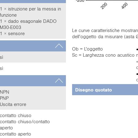
1 × istruzione per la messa in
funzione
1 × dado esagonale DADO
M30-E003
Le curve caratteristiche mostran
1 × sensore
dell’oggetto da misurare (ast
Ob = L'oggetto
Sc = Larghezza cono acustico
sì
sì
Disegno quotato
NPN
PNP
Uscita errore
contatto chiuso
contatto chiuso/contatto
aperto
contatto aperto