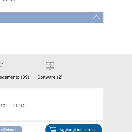
legamento (39)
Software (2)
-40 ... 70 °C
all’elenco
Aggiungi nel carrello