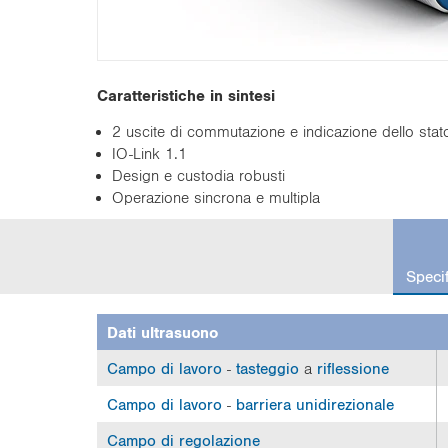
n
Caratteristiche in sintesi
2 uscite di commutazione e indicazione dello sta
IO-Link 1.1
Design e custodia robusti
Operazione sincrona e multipla
c
u
Speci
r
r
e
Dati ultrasuono
n
t
Campo di lavoro
-
tasteggio
a
riflessione
t
Campo di lavoro
-
barriera unidirezionale
a
b
Campo di regolazione