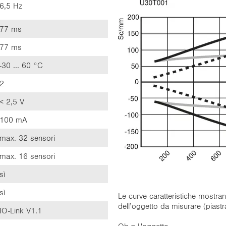
6,5 Hz
77 ms
77 ms
-30 ... 60 °C
2
< 2,5 V
100 mA
max. 32 sensori
max. 16 sensori
sì
sì
Le curve caratteristiche mostran
dell’oggetto da misurare (pia
IO-Link V1.1