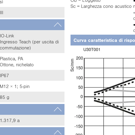
Ob = L'oggetto
sì
Sc = Larghezza cono acustico
III
IO-Link
Curva caratteristica di risp
Ingresso Teach (per uscita di
commutazione)
Plastica, PA
Ottone, nichelato
IP67
M12 × 1; 5-pin
85 g
1.317,9 a