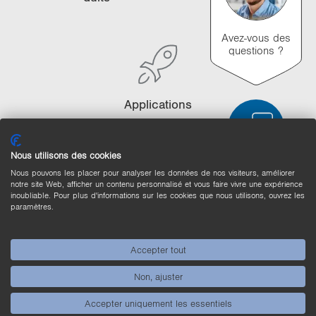
i
o
Avez-vous des
n
questions ?
Ap­pli­ca­tions
Nous utilisons des cookies
Nous pouvons les placer pour analyser les données de nos visiteurs, améliorer
Comparaison des produits
notre site Web, afficher un contenu personnalisé et vous faire vivre une expérience
inoubliable. Pour plus d'informations sur les cookies que nous utilisons, ouvrez les
Comparaison détaillée des produits
paramètres.
Vider la liste
Masquer
Accepter tout
3/4
4/4
Non, ajuster
Accepter uniquement les essentiels