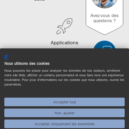
i
o
Avez-vous des
n
questions ?
Ap­pli­ca­tions
Nous utilisons des cookies
Nous pouvons les placer pour analyser les données de nos visiteurs, améliorer
Comparaison des produits
notre site Web, afficher un contenu personnalisé et vous faire vivre une expérience
inoubliable. Pour plus d'informations sur les cookies que nous utilisons, ouvrez les
Comparaison détaillée des produits
paramètres.
Vider la liste
Masquer
Accepter tout
3/4
4/4
Non, ajuster
Accepter uniquement les essentiels