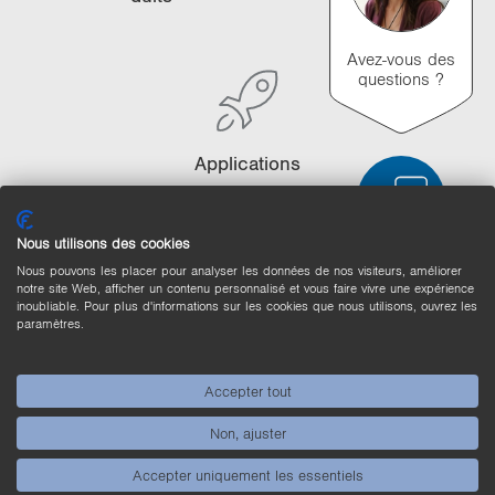
i
o
Avez-vous des
n
questions ?
Ap­pli­ca­tions
Nous utilisons des cookies
Nous pouvons les placer pour analyser les données de nos visiteurs, améliorer
Comparaison des produits
notre site Web, afficher un contenu personnalisé et vous faire vivre une expérience
inoubliable. Pour plus d'informations sur les cookies que nous utilisons, ouvrez les
Comparaison détaillée des produits
paramètres.
Vider la liste
Masquer
Accepter tout
3/4
4/4
Non, ajuster
Accepter uniquement les essentiels