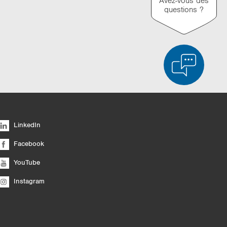
Avez-vous des
questions ?
ée des produits
Vider la liste
Masquer
LinkedIn
6/4
Facebook
YouTube
Instagram