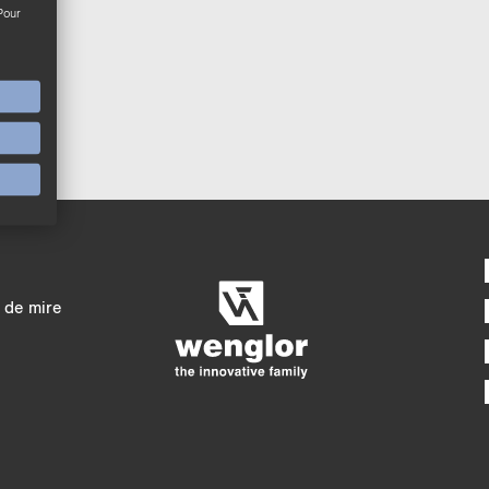
Pour
Comparaison détaill
4/4
5/4
 de mire