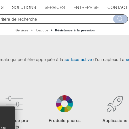
TS
SOLUTIONS
SERVICES
ENTREPRISE
CONTACT
Services
Lexique
Résistance à la pression
imale qui peut être appliquée à la
surface active
d’un capteur. La
s
Gamme de pro­
Pro­duits phares
Ap­pli­ca­tions
duits
site