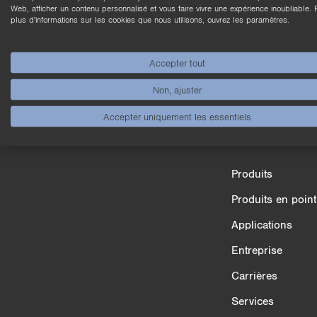
n
Web, afficher un contenu personnalisé et vous faire vivre une expérience inoubliable. 
plus d'informations sur les cookies que nous utilisons, ouvrez les paramètres.
Accepter tout
Non, ajuster
Accepter uniquement les essentiels
Comparaison des produits
Produits
3/4
Produits en point
Applications
Entreprise
Carrières
Services