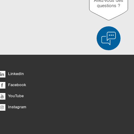
Avez-vous des
questions ?
ée des produits
Vider la liste
Masquer
LinkedIn
6/4
Facebook
YouTube
Instagram