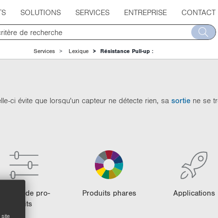
TS
SOLUTIONS
SERVICES
ENTREPRISE
CONTACT
Services
Lexique
Résistance Pull-up :
le-ci évite que lorsqu'un capteur ne détecte rien, sa
sortie
ne se t
Gamme de pro­
Pro­duits phares
Ap­pli­ca­tions
duits
site