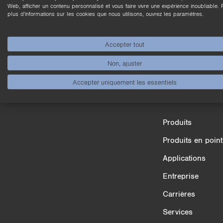
n
Web, afficher un contenu personnalisé et vous faire vivre une expérience inoubliable. 
plus d'informations sur les cookies que nous utilisons, ouvrez les paramètres.
Accepter tout
Non, ajuster
Accepter uniquement les essentiels
Comparaison des produits
Produits
3/4
Produits en point
Applications
Entreprise
Carrières
Services