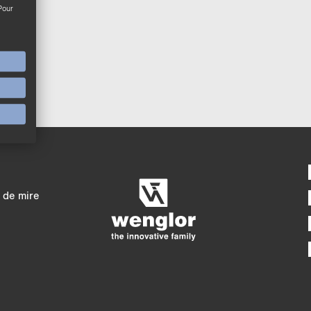
Pour
Comparaison détaill
4/4
5/4
 de mire