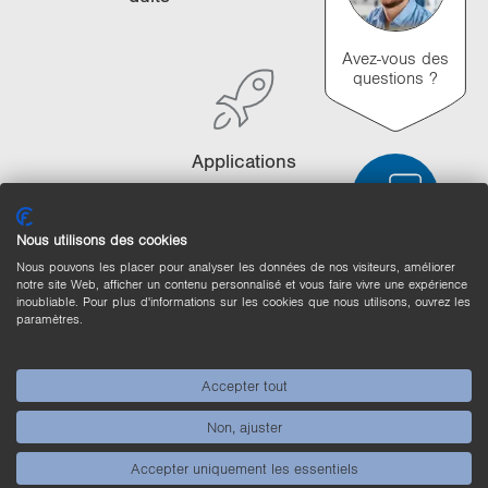
i
o
Avez-vous des
n
questions ?
Ap­pli­ca­tions
Nous utilisons des cookies
Nous pouvons les placer pour analyser les données de nos visiteurs, améliorer
Comparaison des produits
notre site Web, afficher un contenu personnalisé et vous faire vivre une expérience
inoubliable. Pour plus d'informations sur les cookies que nous utilisons, ouvrez les
Comparaison détaillée des produits
paramètres.
Vider la liste
Masquer
Accepter tout
3/4
4/4
Non, ajuster
Accepter uniquement les essentiels