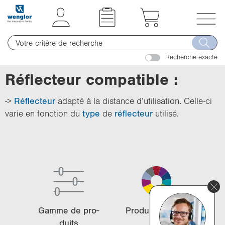
t
t
e
e
x
x
T
t
t
o
.
.
Recherche exacte
g
s
s
g
Réflecteur compatible :
k
k
l
i
i
e
->
Réflecteur
adapté à la distance d’utilisation. Celle-ci
p
p
n
varie en fonction du
type
de
réflecteur
utilisé.
T
T
a
o
o
v
C
N
i
o
a
g
n
v
a
t
i
t
e
g
i
n
a
o
Gamme de pro­
Pro­duits phares
t
t
n
duits