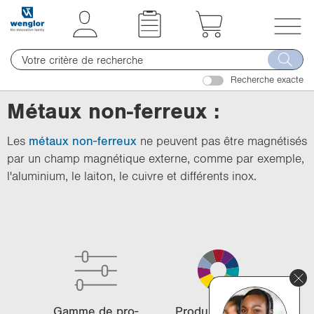
t
t
e
e
x
x
T
t
t
o
.
.
Recherche exacte
g
s
s
g
Métaux non-ferreux :
k
k
l
i
i
e
Les
métaux non-ferreux
ne peuvent pas être magnétisés
p
p
n
par un champ magnétique externe, comme par exemple,
T
T
a
l'aluminium, le laiton, le cuivre et différents inox.
o
o
v
C
N
i
o
a
g
n
v
a
t
i
t
e
g
i
n
a
o
t
t
n
Gamme de pro­
Pro­duits phares