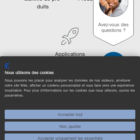
i
duits
o
n
Avez-vous des
questions ?
Ap­pli­ca­tions
Nous utilisons des cookies
Nous pouvons les placer pour analyser les données de nos visiteurs, améliorer
notre site Web, afficher un contenu personnalisé et vous faire vivre une expérience
Comparaison des produits
inoubliable. Pour plus d'informations sur les cookies que nous utilisons, ouvrez les
paramètres.
Comparaison détaillée des produits
Vider la liste
Masquer
Accepter tout
3/4
4/4
Non, ajuster
Accepter uniquement les essentiels