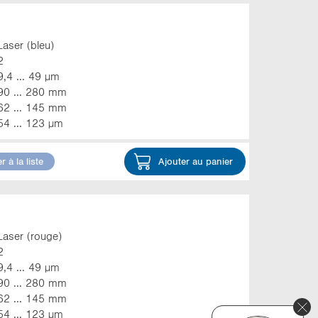
Laser (bleu)
2
9,4 ... 49 µm
90 ... 280 mm
62 ... 145 mm
54 ... 123 µm
r à la liste
Ajouter au panier
Laser (rouge)
2
9,4 ... 49 µm
90 ... 280 mm
62 ... 145 mm
54 ... 123 µm