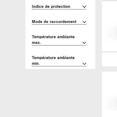
In­dice de pro­tec­tion
Mode de rac­cor­de­ment
Tem­pé­ra­ture am­biante
max.
Tem­pé­ra­ture am­biante
min.