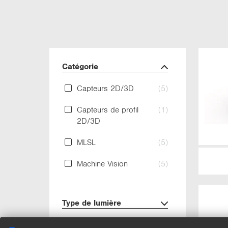
Ca­té­go­rie
Cap­teurs 2D/3D
(5)
Cap­teurs de pro­fil
(1)
2D/3D
MLSL
(5)
Ma­chine Vi­sion
(5)
Type de lu­mière