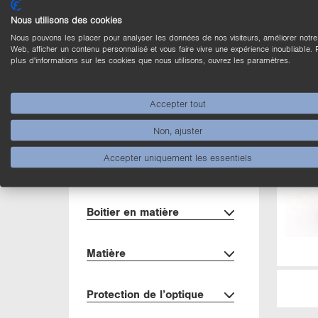
Sor­tie
Nous utilisons des cookies
Nous pouvons les placer pour analyser les données de nos visiteurs, améliorer notre 
Type de contact
Web, afficher un contenu personnalisé et vous faire vivre une expérience inoubliable. 
plus d'informations sur les cookies que nous utilisons, ouvrez les paramètres.
Di­men­sions
Accepter tout
Mode de ré­glage
Non, ajuster
Accepter uniquement les essentiels
In­ter­face
Boi­tier en ma­tière
Ma­tière
Pro­tec­tion de l’op­tique