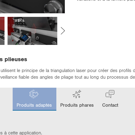
s plieuses
ilisent le principe de la triangulation laser pour créer des profil
illance fiable des angles de pliage tout au long du processus de
c
u
Produits adaptés
Produits phares
Contact
r
r
e
n
t
s à cette ap­pli­ca­tion.