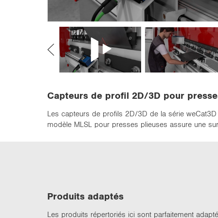
n
Capteurs de profil 2D/3D pour presse
Les capteurs de profils 2D/3D de la série weCat3D ut
modèle MLSL pour presses plieuses assure une surve
Pro­duits adap­tés
Les pro­duits ré­per­to­riés ici sont par­fai­te­ment adap­té