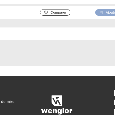
Comparer
Ajoute
Comparaison détaill
4/4
5/4
 de mire