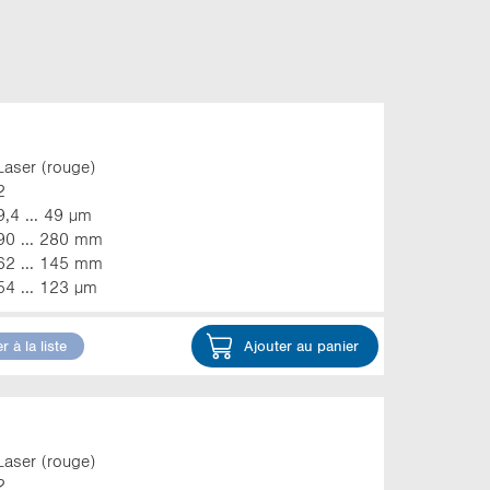
Laser (rouge)
2
9,4 ... 49 µm
90 ... 280 mm
62 ... 145 mm
54 ... 123 µm
r à la liste
Ajouter au panier
Laser (rouge)
2