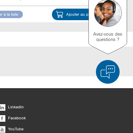
r à la liste
Ajouter au panier
Avez-vous des
questions ?
ée des produits
Vider la liste
Masquer
LinkedIn
6/4
Facebook
YouTube