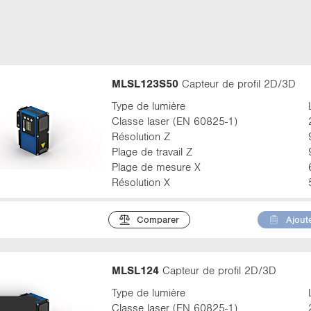
t
a
b
:
MLSL123S50
Capteur de profil 2D/3D
Type de lumière
Classe laser (EN 60825-1)
Résolution Z
Plage de travail Z
Plage de mesure X
Résolution X
Comparer
Ajoute
MLSL124
Capteur de profil 2D/3D
Type de lumière
Classe laser (EN 60825-1)