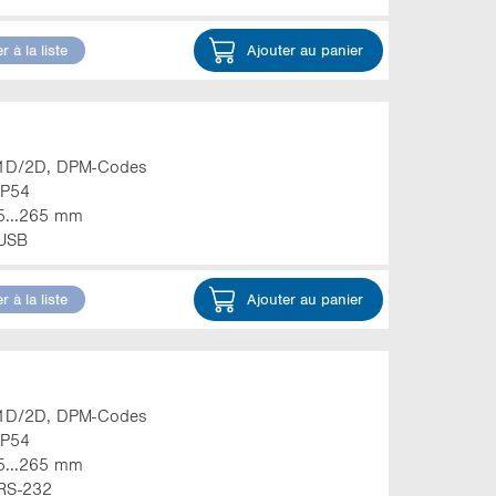
r à la liste
Ajouter au panier
1D/2D, DPM-Codes
IP54
5...265 mm
USB
r à la liste
Ajouter au panier
1D/2D, DPM-Codes
IP54
5...265 mm
RS-232