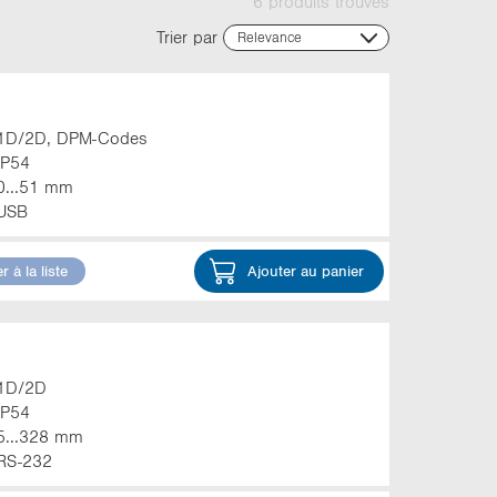
6 produits trouvés
Trier par
Relevance
Relevance
Name (ascending)
Name (descending)
Code (ascending)
1D/2D, DPM-Codes
Code (descending)
IP54
Plage de détection
0...51 mm
USB
r à la liste
Ajouter au panier
1D/2D
IP54
5...328 mm
RS-232