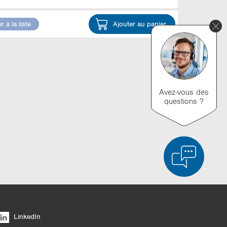
r à la liste
Ajouter au panier
Avez-vous des
questions ?
ée des produits
Vider la liste
Masquer
LinkedIn
6/4