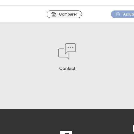
Comparer
Ajoute
Contact
Comparaison détaill
4/4
5/4