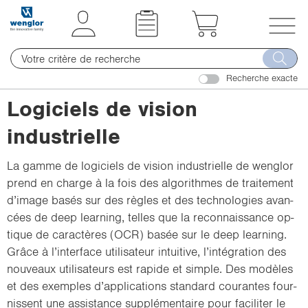
t
t
e
e
x
x
T
t
t
o
.
.
Recherche exacte
g
s
s
g
Logiciels de vision
k
k
l
i
i
industrielle
e
p
p
n
T
T
La gamme de lo­gi­ciels de vi­sion in­dus­trielle de wen­glor
a
o
o
prend en charge à la fois des al­go­rithmes de trai­te­ment
v
C
N
d’image basés sur des règles et des tech­no­lo­gies avan­
i
o
a
cées de deep lear­ning, telles que la re­con­nais­sance op­
g
n
v
tique de ca­rac­tères (OCR) basée sur le deep lear­ning.
a
t
i
Grâce à l’in­ter­face uti­li­sa­teur in­tui­tive, l’in­té­gra­tion des
t
e
g
nou­veaux uti­li­sa­teurs est ra­pide et simple. Des mo­dèles
i
n
a
et des exemples d’ap­pli­ca­tions stan­dard cou­rantes four­
o
t
t
nissent une as­sis­tance sup­plé­men­taire pour fa­ci­li­ter le
n