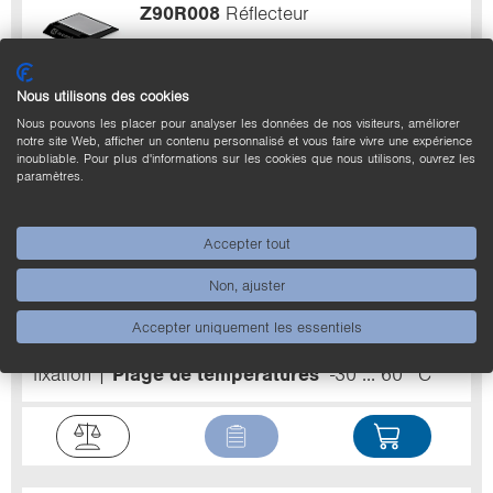
Z90R008
Réflecteur
Boîtier
Polygonal
Structure
Structure continue
Type de montage, côté appareil
Trous de
Nous utilisons des cookies
fixation
Plage de températures
-30 ... 60 °C
Nous pouvons les placer pour analyser les données de nos visiteurs, améliorer
notre site Web, afficher un contenu personnalisé et vous faire vivre une expérience
inoubliable. Pour plus d'informations sur les cookies que nous utilisons, ouvrez les
paramètres.
Accepter tout
Z90R007
Réflecteur
Non, ajuster
Boîtier
Polygonal
Structure
Structure continue
Accepter uniquement les essentiels
Type de montage, côté appareil
Trous de
fixation
Plage de températures
-30 ... 60 °C