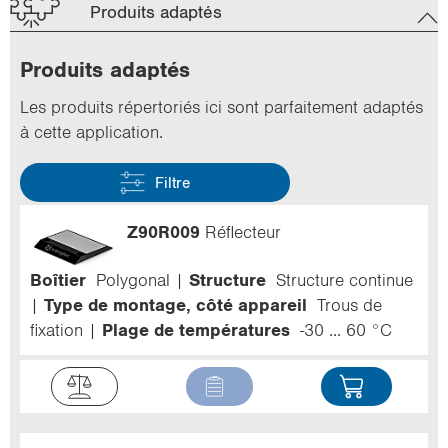
Produits adaptés
Pro­duits adap­tés
Les pro­duits ré­per­to­riés ici sont par­fai­te­ment adap­tés
à cette ap­pli­ca­tion.
Filtre
Z90R009
Réflecteur
Boîtier
Polygonal
Structure
Structure continue
Type de montage, côté appareil
Trous de
fixation
Plage de températures
-30 ... 60 °C